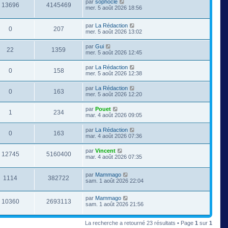
par
sophocle
13696
4145469
mer. 5 août 2026 18:56
par
La Rédaction
0
207
mer. 5 août 2026 13:02
par
Gui
22
1359
mer. 5 août 2026 12:45
par
La Rédaction
0
158
mer. 5 août 2026 12:38
par
La Rédaction
0
163
mer. 5 août 2026 12:20
par
Pouet
1
234
mar. 4 août 2026 09:05
par
La Rédaction
0
163
mar. 4 août 2026 07:36
par
Vincent
12745
5160400
mar. 4 août 2026 07:35
par
Mammago
1114
382722
sam. 1 août 2026 22:04
par
Mammago
10360
2693113
sam. 1 août 2026 21:56
La recherche a retourné 23 résultats • Page
1
sur
1