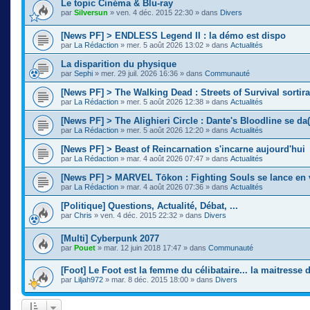
Le topic Cinéma & Blu-ray
par
Silversun
»
ven. 4 déc. 2015 22:30
» dans
Divers
[News PF] > ENDLESS Legend II : la démo est dispo
par
La Rédaction
»
mer. 5 août 2026 13:02
» dans
Actualités
La disparition du physique
par
Sephi
»
mer. 29 juil. 2026 16:36
» dans
Communauté
[News PF] > The Walking Dead : Streets of Survival sortir
par
La Rédaction
»
mer. 5 août 2026 12:38
» dans
Actualités
[News PF] > The Alighieri Circle : Dante's Bloodline se da(
par
La Rédaction
»
mer. 5 août 2026 12:20
» dans
Actualités
[News PF] > Beast of Reincarnation s'incarne aujourd'hui
par
La Rédaction
»
mar. 4 août 2026 07:47
» dans
Actualités
[News PF] > MARVEL Tōkon : Fighting Souls se lance en 
par
La Rédaction
»
mar. 4 août 2026 07:36
» dans
Actualités
[Politique] Questions, Actualité, Débat, ...
par
Chris
»
ven. 4 déc. 2015 22:32
» dans
Divers
[Multi] Cyberpunk 2077
par
Pouet
»
mar. 12 juin 2018 17:47
» dans
Communauté
[Foot] Le Foot est la femme du célibataire... la maitresse
par
Liljah972
»
mar. 8 déc. 2015 18:00
» dans
Divers