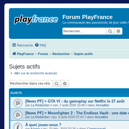
Forum PlayFrance
La communauté des passionnés de jeux vidéo !
Recherch
Rech
Raccourcis
FAQ
PlayFrance
Forum
Rechercher
Sujets actifs
Sujets actifs
Aller sur la recherche avancée
Rechercher
Recherche avancée
SUJETS
[News PF] > GTA VI : du gameplay sur Netflix le 27 août
par
La Rédaction
»
ven. 7 août 2026 10:49
» dans
Actualités
[News PF] > Moonlighter 2 : The Endless Vault - une date
par
La Rédaction
»
jeu. 6 août 2026 07:43
» dans
Actualités
À quoi jouez-vous ?
par
Koopa
»
jeu. 10 déc. 2015 02:25
» dans
Communauté