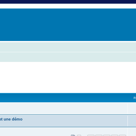
er
erche avancée
R
 et une démo