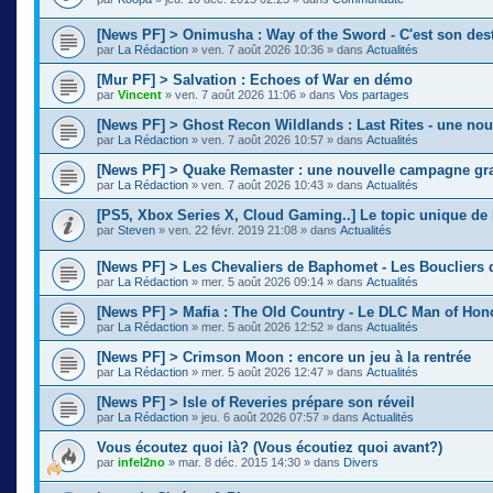
[News PF] > Onimusha : Way of the Sword - C'est son des
par
La Rédaction
»
ven. 7 août 2026 10:36
» dans
Actualités
[Mur PF] > Salvation : Echoes of War en démo
par
Vincent
»
ven. 7 août 2026 11:06
» dans
Vos partages
[News PF] > Ghost Recon Wildlands : Last Rites - une nou
par
La Rédaction
»
ven. 7 août 2026 10:57
» dans
Actualités
[News PF] > Quake Remaster : une nouvelle campagne gra
par
La Rédaction
»
ven. 7 août 2026 10:43
» dans
Actualités
[PS5, Xbox Series X, Cloud Gaming..] Le topic unique de 
par
Steven
»
ven. 22 févr. 2019 21:08
» dans
Actualités
[News PF] > Les Chevaliers de Baphomet - Les Boucliers 
par
La Rédaction
»
mer. 5 août 2026 09:14
» dans
Actualités
[News PF] > Mafia : The Old Country - Le DLC Man of Ho
par
La Rédaction
»
mer. 5 août 2026 12:52
» dans
Actualités
[News PF] > Crimson Moon : encore un jeu à la rentrée
par
La Rédaction
»
mer. 5 août 2026 12:47
» dans
Actualités
[News PF] > Isle of Reveries prépare son réveil
par
La Rédaction
»
jeu. 6 août 2026 07:57
» dans
Actualités
Vous écoutez quoi là? (Vous écoutiez quoi avant?)
par
infel2no
»
mar. 8 déc. 2015 14:30
» dans
Divers