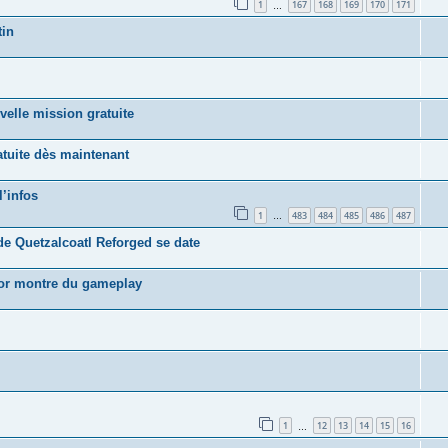
1
167
168
169
170
171
…
tin
velle mission gratuite
tuite dès maintenant
l’infos
1
483
484
485
486
487
…
de Quetzalcoatl Reforged se date
nor montre du gameplay
1
12
13
14
15
16
…