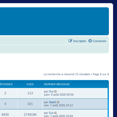
Inscription
Connexion
La recherche a retourné 23 résultats • Page
1
sur
1
ÉPONSES
VUES
DERNIER MESSAGE
par
Gui
2
113
sam. 8 août 2026 00:56
par
Sephi
4
321
ven. 7 août 2026 23:12
par
Gui
6830
2749186
ven. 7 août 2026 15:04