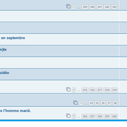
1
339
340
341
342
343
…
a en septembre
n)te
vidéo
1
315
316
317
318
319
…
1
24
25
26
27
28
…
 de l'homme marié.
1
256
257
258
259
260
…