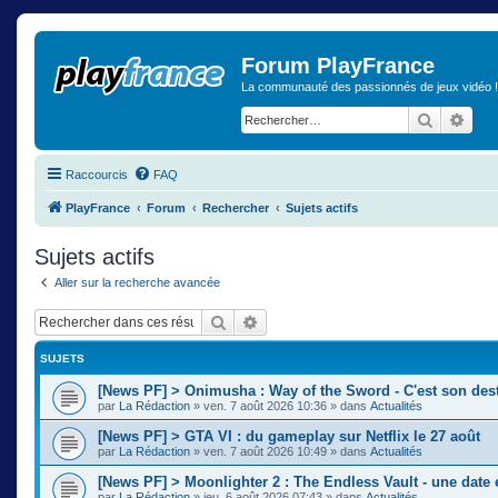
Forum PlayFrance
La communauté des passionnés de jeux vidéo !
Recherch
Rech
Raccourcis
FAQ
PlayFrance
Forum
Rechercher
Sujets actifs
Sujets actifs
Aller sur la recherche avancée
Rechercher
Recherche avancée
SUJETS
[News PF] > Onimusha : Way of the Sword - C'est son des
par
La Rédaction
»
ven. 7 août 2026 10:36
» dans
Actualités
[News PF] > GTA VI : du gameplay sur Netflix le 27 août
par
La Rédaction
»
ven. 7 août 2026 10:49
» dans
Actualités
[News PF] > Moonlighter 2 : The Endless Vault - une date
par
La Rédaction
»
jeu. 6 août 2026 07:43
» dans
Actualités