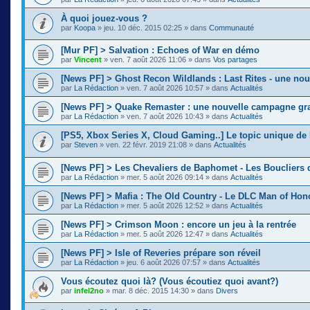
À quoi jouez-vous ?
par
Koopa
»
jeu. 10 déc. 2015 02:25
» dans
Communauté
[Mur PF] > Salvation : Echoes of War en démo
par
Vincent
»
ven. 7 août 2026 11:06
» dans
Vos partages
[News PF] > Ghost Recon Wildlands : Last Rites - une nou
par
La Rédaction
»
ven. 7 août 2026 10:57
» dans
Actualités
[News PF] > Quake Remaster : une nouvelle campagne gra
par
La Rédaction
»
ven. 7 août 2026 10:43
» dans
Actualités
[PS5, Xbox Series X, Cloud Gaming..] Le topic unique de 
par
Steven
»
ven. 22 févr. 2019 21:08
» dans
Actualités
[News PF] > Les Chevaliers de Baphomet - Les Boucliers 
par
La Rédaction
»
mer. 5 août 2026 09:14
» dans
Actualités
[News PF] > Mafia : The Old Country - Le DLC Man of Ho
par
La Rédaction
»
mer. 5 août 2026 12:52
» dans
Actualités
[News PF] > Crimson Moon : encore un jeu à la rentrée
par
La Rédaction
»
mer. 5 août 2026 12:47
» dans
Actualités
[News PF] > Isle of Reveries prépare son réveil
par
La Rédaction
»
jeu. 6 août 2026 07:57
» dans
Actualités
Vous écoutez quoi là? (Vous écoutiez quoi avant?)
par
infel2no
»
mar. 8 déc. 2015 14:30
» dans
Divers