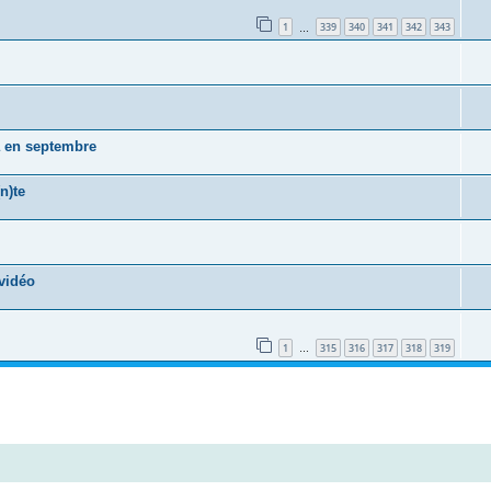
1
339
340
341
342
343
…
a en septembre
n)te
vidéo
1
315
316
317
318
319
…