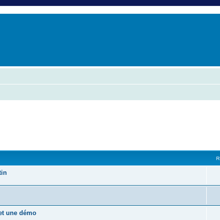
er
erche avancée
R
tin
 et une démo