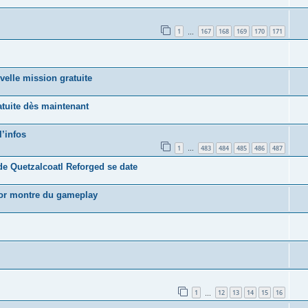
1
167
168
169
170
171
…
velle mission gratuite
tuite dès maintenant
l’infos
1
483
484
485
486
487
…
de Quetzalcoatl Reforged se date
nor montre du gameplay
1
12
13
14
15
16
…