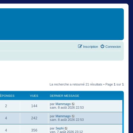
Inscription
Connexion
La recherche a retourné 21 résultats • Page
1
sur
1
ÉPONSES
VUES
DERNIER MESSAGE
par
Mammago
2
144
sam. 8 août 2026 22:53
par
Mammago
4
242
sam. 8 août 2026 22:53
par
Sephi
4
356
ven. 7 août 2026 23:12