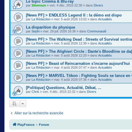
Le topic Cinéma & Blu-ray
par
Silversun
»
ven. 4 déc. 2015 22:30
» dans
Divers
[News PF] > ENDLESS Legend II : la démo est dispo
par
La Rédaction
»
mer. 5 août 2026 13:02
» dans
Actualités
La disparition du physique
par
Sephi
»
mer. 29 juil. 2026 16:36
» dans
Communauté
[News PF] > The Walking Dead : Streets of Survival sortir
par
La Rédaction
»
mer. 5 août 2026 12:38
» dans
Actualités
[News PF] > The Alighieri Circle : Dante's Bloodline se da(
par
La Rédaction
»
mer. 5 août 2026 12:20
» dans
Actualités
[News PF] > Beast of Reincarnation s'incarne aujourd'hui
par
La Rédaction
»
mar. 4 août 2026 07:47
» dans
Actualités
[News PF] > MARVEL Tōkon : Fighting Souls se lance en 
par
La Rédaction
»
mar. 4 août 2026 07:36
» dans
Actualités
[Politique] Questions, Actualité, Débat, ...
par
Chris
»
ven. 4 déc. 2015 22:32
» dans
Divers
Aller sur la recherche avancée
PlayFrance
Forum