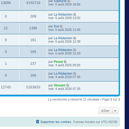
par
sophocle
13696
4150719
mer. 5 août 2026 18:56
par
La Rédaction
0
209
mer. 5 août 2026 13:02
par
Gui
22
1396
mer. 5 août 2026 12:45
par
La Rédaction
0
161
mer. 5 août 2026 12:38
par
La Rédaction
0
166
mer. 5 août 2026 12:20
par
Pouet
1
237
mar. 4 août 2026 09:05
par
La Rédaction
0
166
mar. 4 août 2026 07:36
par
Vincent
12745
5183833
mar. 4 août 2026 07:35
La recherche a retourné 21 résultats • Page
1
sur
1
Aller
Supprimer les cookies
Fuseau horaire sur
UTC+02:00