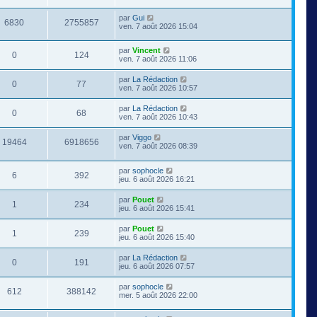
par
Gui
6830
2755857
ven. 7 août 2026 15:04
par
Vincent
0
124
ven. 7 août 2026 11:06
par
La Rédaction
0
77
ven. 7 août 2026 10:57
par
La Rédaction
0
68
ven. 7 août 2026 10:43
par
Viggo
19464
6918656
ven. 7 août 2026 08:39
par
sophocle
6
392
jeu. 6 août 2026 16:21
par
Pouet
1
234
jeu. 6 août 2026 15:41
par
Pouet
1
239
jeu. 6 août 2026 15:40
par
La Rédaction
0
191
jeu. 6 août 2026 07:57
par
sophocle
612
388142
mer. 5 août 2026 22:00