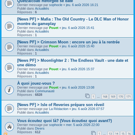
Quetzalcoatl Reforged se date
Dernier message par
sophocle
«
jeu. 6 août 2026 16:21
Publié dans
Actualités
Réponses :
6
[News PF] > Mafia : The Old Country - Le DLC Man of Honor
montre du gameplay
Dernier message par
Pouet
«
jeu. 6 août 2026 15:41
Publié dans
Actualités
Réponses :
1
[News PF] > Crimson Moon : encore un jeu à la rentrée
Dernier message par
Pouet
«
jeu. 6 août 2026 15:40
Publié dans
Actualités
Réponses :
1
[News PF] > Moonlighter 2 : The Endless Vault - une date et
une démo
Dernier message par
Pouet
«
jeu. 6 août 2026 15:37
Publié dans
Actualités
Réponses :
1
À quoi jouez-vous ?
Dernier message par
Pouet
«
jeu. 6 août 2026 13:08
Publié dans
Communauté
Réponses :
6828
1
168
169
170
171
…
[News PF] > Isle of Reveries prépare son réveil
Dernier message par
La Rédaction
«
jeu. 6 août 2026 07:57
Publié dans
Actualités
Vous écoutez quoi là? (Vous écoutiez quoi avant?)
Dernier message par
sophocle
«
mer. 5 août 2026 22:00
Publié dans
Divers
Réponses :
612
1
13
14
15
16
…