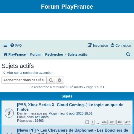
Forum PlayFrance
FAQ
Inscription
Connexion
R
PlayFrance
Forum
Rechercher
Sujets actifs
e
Sujets actifs
c
Aller sur la recherche avancée
h
Rechercher
Recherche avancée
e
La recherche a retourné 18 résultats • Page
1
sur
1
r
Sujets
c
[PS5, Xbox Series X, Cloud Gaming..] Le topic unique de
h
l’infos
e
Dernier message par
Viggo
«
jeu. 6 août 2026 18:51
Publié dans
Actualités
r
Réponses :
19463
1
484
485
486
487
…
[News PF] > Les Chevaliers de Baphomet - Les Boucliers de