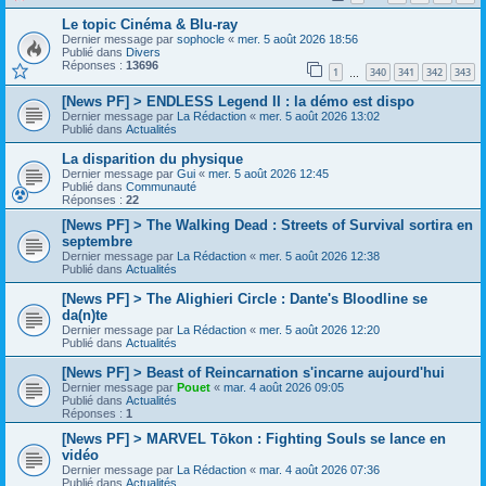
Le topic Cinéma & Blu-ray
Dernier message par
sophocle
«
mer. 5 août 2026 18:56
Publié dans
Divers
Réponses :
13696
1
340
341
342
343
…
[News PF] > ENDLESS Legend II : la démo est dispo
Dernier message par
La Rédaction
«
mer. 5 août 2026 13:02
Publié dans
Actualités
La disparition du physique
Dernier message par
Gui
«
mer. 5 août 2026 12:45
Publié dans
Communauté
Réponses :
22
[News PF] > The Walking Dead : Streets of Survival sortira en
septembre
Dernier message par
La Rédaction
«
mer. 5 août 2026 12:38
Publié dans
Actualités
[News PF] > The Alighieri Circle : Dante's Bloodline se
da(n)te
Dernier message par
La Rédaction
«
mer. 5 août 2026 12:20
Publié dans
Actualités
[News PF] > Beast of Reincarnation s'incarne aujourd'hui
Dernier message par
Pouet
«
mar. 4 août 2026 09:05
Publié dans
Actualités
Réponses :
1
[News PF] > MARVEL Tōkon : Fighting Souls se lance en
vidéo
Dernier message par
La Rédaction
«
mar. 4 août 2026 07:36
Publié dans
Actualités