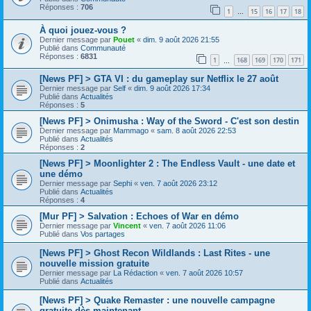
Réponses :
706
1
15
16
17
18
…
À quoi jouez-vous ?
Dernier message par
Pouet
«
dim. 9 août 2026 21:55
Publié dans
Communauté
Réponses :
6831
1
168
169
170
171
…
[News PF] > GTA VI : du gameplay sur Netflix le 27 août
Dernier message par
Self
«
dim. 9 août 2026 17:34
Publié dans
Actualités
Réponses :
5
[News PF] > Onimusha : Way of the Sword - C'est son destin
Dernier message par
Mammago
«
sam. 8 août 2026 22:53
Publié dans
Actualités
Réponses :
2
[News PF] > Moonlighter 2 : The Endless Vault - une date et
une démo
Dernier message par
Sephi
«
ven. 7 août 2026 23:12
Publié dans
Actualités
Réponses :
4
[Mur PF] > Salvation : Echoes of War en démo
Dernier message par
Vincent
«
ven. 7 août 2026 11:06
Publié dans
Vos partages
[News PF] > Ghost Recon Wildlands : Last Rites - une
nouvelle mission gratuite
Dernier message par
La Rédaction
«
ven. 7 août 2026 10:57
Publié dans
Actualités
[News PF] > Quake Remaster : une nouvelle campagne
gratuite dès maintenant