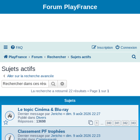
Forum PlayFrance
FAQ
Inscription
Connexion
R
PlayFrance
Forum
Rechercher
Sujets actifs
e
Sujets actifs
c
Aller sur la recherche avancée
h
Rechercher
Recherche avancée
e
La recherche a retourné 22 résultats • Page
1
sur
1
r
Sujets
c
Le topic Cinéma & Blu-ray
h
Dernier message par
Jericho
«
dim. 9 août 2026 22:27
e
Publié dans
Divers
Réponses :
13698
1
340
341
342
343
…
r
Classement PF trophées
Dernier message par
Jericho
«
dim. 9 août 2026 22:23
Publié dans
Communauté