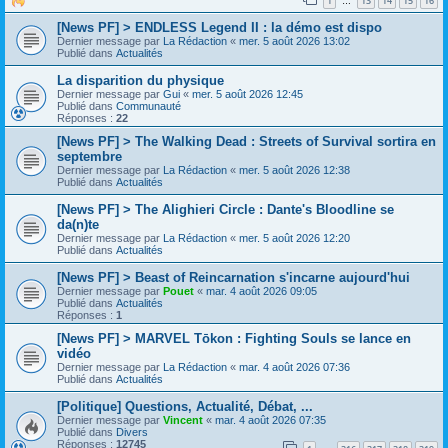
1
13
14
15
16
…
[News PF] > ENDLESS Legend II : la démo est dispo
Dernier message par
La Rédaction
«
mer. 5 août 2026 13:02
Publié dans
Actualités
La disparition du physique
Dernier message par
Gui
«
mer. 5 août 2026 12:45
Publié dans
Communauté
Réponses :
22
[News PF] > The Walking Dead : Streets of Survival sortira en
septembre
Dernier message par
La Rédaction
«
mer. 5 août 2026 12:38
Publié dans
Actualités
[News PF] > The Alighieri Circle : Dante's Bloodline se
da(n)te
Dernier message par
La Rédaction
«
mer. 5 août 2026 12:20
Publié dans
Actualités
[News PF] > Beast of Reincarnation s'incarne aujourd'hui
Dernier message par
Pouet
«
mar. 4 août 2026 09:05
Publié dans
Actualités
Réponses :
1
[News PF] > MARVEL Tōkon : Fighting Souls se lance en
vidéo
Dernier message par
La Rédaction
«
mar. 4 août 2026 07:36
Publié dans
Actualités
[Politique] Questions, Actualité, Débat, ...
Dernier message par
Vincent
«
mar. 4 août 2026 07:35
Publié dans
Divers
Réponses :
12745