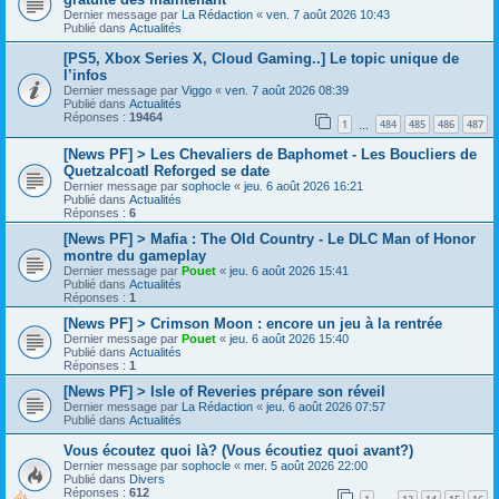
Dernier message par
La Rédaction
«
ven. 7 août 2026 10:43
Publié dans
Actualités
[PS5, Xbox Series X, Cloud Gaming..] Le topic unique de
l’infos
Dernier message par
Viggo
«
ven. 7 août 2026 08:39
Publié dans
Actualités
Réponses :
19464
1
484
485
486
487
…
[News PF] > Les Chevaliers de Baphomet - Les Boucliers de
Quetzalcoatl Reforged se date
Dernier message par
sophocle
«
jeu. 6 août 2026 16:21
Publié dans
Actualités
Réponses :
6
[News PF] > Mafia : The Old Country - Le DLC Man of Honor
montre du gameplay
Dernier message par
Pouet
«
jeu. 6 août 2026 15:41
Publié dans
Actualités
Réponses :
1
[News PF] > Crimson Moon : encore un jeu à la rentrée
Dernier message par
Pouet
«
jeu. 6 août 2026 15:40
Publié dans
Actualités
Réponses :
1
[News PF] > Isle of Reveries prépare son réveil
Dernier message par
La Rédaction
«
jeu. 6 août 2026 07:57
Publié dans
Actualités
Vous écoutez quoi là? (Vous écoutiez quoi avant?)
Dernier message par
sophocle
«
mer. 5 août 2026 22:00
Publié dans
Divers
Réponses :
612