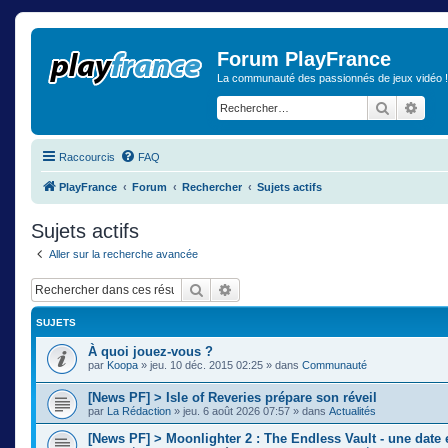
Forum PlayFrance
La communauté des passionnés de jeux vidéo !
Recherch
Rech
Raccourcis
FAQ
PlayFrance
Forum
Rechercher
Sujets actifs
Sujets actifs
Aller sur la recherche avancée
Rechercher
Recherche avancée
SUJETS
À quoi jouez-vous ?
par
Koopa
»
jeu. 10 déc. 2015 02:25
» dans
Communauté
[News PF] > Isle of Reveries prépare son réveil
par
La Rédaction
»
jeu. 6 août 2026 07:57
» dans
Actualités
[News PF] > Moonlighter 2 : The Endless Vault - une date