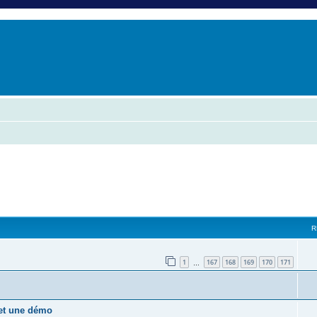
er
erche avancée
R
1
167
168
169
170
171
…
 et une démo