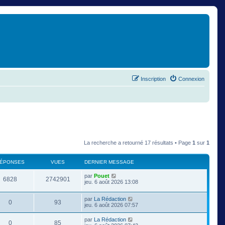
Inscription
Connexion
La recherche a retourné 17 résultats • Page
1
sur
1
ÉPONSES
VUES
DERNIER MESSAGE
par
Pouet
6828
2742901
jeu. 6 août 2026 13:08
par
La Rédaction
0
93
jeu. 6 août 2026 07:57
par
La Rédaction
0
85