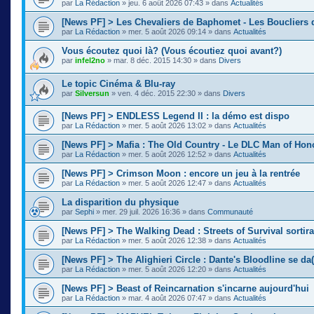
par
La Rédaction
»
jeu. 6 août 2026 07:43
» dans
Actualités
[News PF] > Les Chevaliers de Baphomet - Les Boucliers 
par
La Rédaction
»
mer. 5 août 2026 09:14
» dans
Actualités
Vous écoutez quoi là? (Vous écoutiez quoi avant?)
par
infel2no
»
mar. 8 déc. 2015 14:30
» dans
Divers
Le topic Cinéma & Blu-ray
par
Silversun
»
ven. 4 déc. 2015 22:30
» dans
Divers
[News PF] > ENDLESS Legend II : la démo est dispo
par
La Rédaction
»
mer. 5 août 2026 13:02
» dans
Actualités
[News PF] > Mafia : The Old Country - Le DLC Man of Ho
par
La Rédaction
»
mer. 5 août 2026 12:52
» dans
Actualités
[News PF] > Crimson Moon : encore un jeu à la rentrée
par
La Rédaction
»
mer. 5 août 2026 12:47
» dans
Actualités
La disparition du physique
par
Sephi
»
mer. 29 juil. 2026 16:36
» dans
Communauté
[News PF] > The Walking Dead : Streets of Survival sortir
par
La Rédaction
»
mer. 5 août 2026 12:38
» dans
Actualités
[News PF] > The Alighieri Circle : Dante's Bloodline se da(
par
La Rédaction
»
mer. 5 août 2026 12:20
» dans
Actualités
[News PF] > Beast of Reincarnation s'incarne aujourd'hui
par
La Rédaction
»
mar. 4 août 2026 07:47
» dans
Actualités