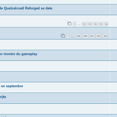
de Quetzalcoatl Reforged se date
1
12
13
14
15
16
…
1
339
340
341
342
343
…
nor montre du gameplay
a en septembre
n)te