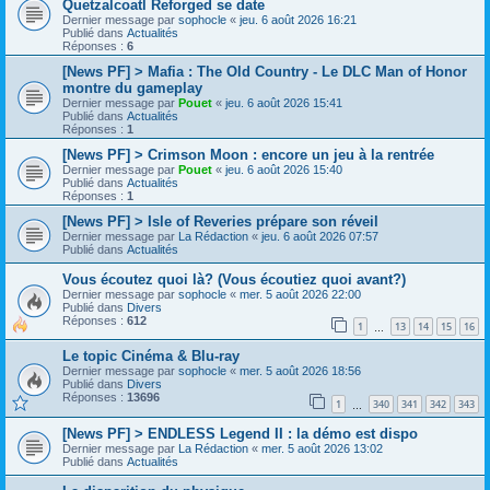
Quetzalcoatl Reforged se date
Dernier message par
sophocle
«
jeu. 6 août 2026 16:21
Publié dans
Actualités
Réponses :
6
[News PF] > Mafia : The Old Country - Le DLC Man of Honor
montre du gameplay
Dernier message par
Pouet
«
jeu. 6 août 2026 15:41
Publié dans
Actualités
Réponses :
1
[News PF] > Crimson Moon : encore un jeu à la rentrée
Dernier message par
Pouet
«
jeu. 6 août 2026 15:40
Publié dans
Actualités
Réponses :
1
[News PF] > Isle of Reveries prépare son réveil
Dernier message par
La Rédaction
«
jeu. 6 août 2026 07:57
Publié dans
Actualités
Vous écoutez quoi là? (Vous écoutiez quoi avant?)
Dernier message par
sophocle
«
mer. 5 août 2026 22:00
Publié dans
Divers
Réponses :
612
1
13
14
15
16
…
Le topic Cinéma & Blu-ray
Dernier message par
sophocle
«
mer. 5 août 2026 18:56
Publié dans
Divers
Réponses :
13696
1
340
341
342
343
…
[News PF] > ENDLESS Legend II : la démo est dispo
Dernier message par
La Rédaction
«
mer. 5 août 2026 13:02
Publié dans
Actualités