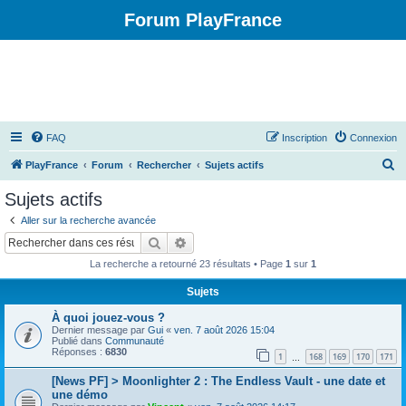
Forum PlayFrance
FAQ
Inscription
Connexion
R
PlayFrance
Forum
Rechercher
Sujets actifs
e
Sujets actifs
c
Aller sur la recherche avancée
h
Rechercher
Recherche avancée
e
La recherche a retourné 23 résultats • Page
1
sur
1
r
Sujets
c
À quoi jouez-vous ?
h
Dernier message par
Gui
«
ven. 7 août 2026 15:04
e
Publié dans
Communauté
Réponses :
6830
1
168
169
170
171
…
r
[News PF] > Moonlighter 2 : The Endless Vault - une date et
une démo