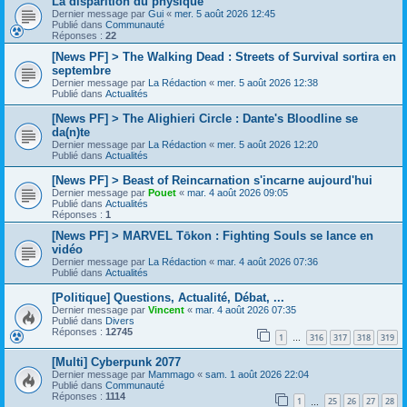
La disparition du physique
Dernier message par
Gui
«
mer. 5 août 2026 12:45
Publié dans
Communauté
Réponses :
22
[News PF] > The Walking Dead : Streets of Survival sortira en
septembre
Dernier message par
La Rédaction
«
mer. 5 août 2026 12:38
Publié dans
Actualités
[News PF] > The Alighieri Circle : Dante's Bloodline se
da(n)te
Dernier message par
La Rédaction
«
mer. 5 août 2026 12:20
Publié dans
Actualités
[News PF] > Beast of Reincarnation s'incarne aujourd'hui
Dernier message par
Pouet
«
mar. 4 août 2026 09:05
Publié dans
Actualités
Réponses :
1
[News PF] > MARVEL Tōkon : Fighting Souls se lance en
vidéo
Dernier message par
La Rédaction
«
mar. 4 août 2026 07:36
Publié dans
Actualités
[Politique] Questions, Actualité, Débat, ...
Dernier message par
Vincent
«
mar. 4 août 2026 07:35
Publié dans
Divers
Réponses :
12745
1
316
317
318
319
…
[Multi] Cyberpunk 2077
Dernier message par
Mammago
«
sam. 1 août 2026 22:04
Publié dans
Communauté
Réponses :
1114
1
25
26
27
28
…