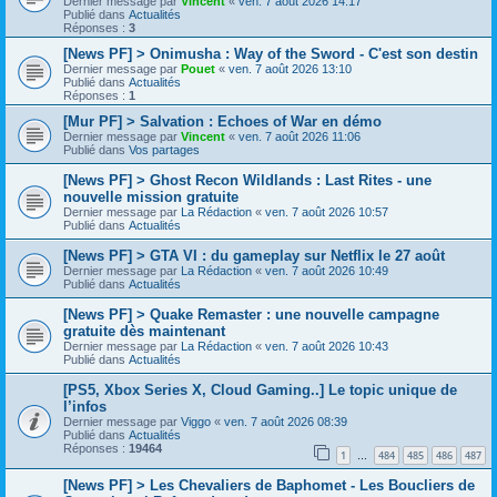
Dernier message par
Vincent
«
ven. 7 août 2026 14:17
Publié dans
Actualités
Réponses :
3
[News PF] > Onimusha : Way of the Sword - C'est son destin
Dernier message par
Pouet
«
ven. 7 août 2026 13:10
Publié dans
Actualités
Réponses :
1
[Mur PF] > Salvation : Echoes of War en démo
Dernier message par
Vincent
«
ven. 7 août 2026 11:06
Publié dans
Vos partages
[News PF] > Ghost Recon Wildlands : Last Rites - une
nouvelle mission gratuite
Dernier message par
La Rédaction
«
ven. 7 août 2026 10:57
Publié dans
Actualités
[News PF] > GTA VI : du gameplay sur Netflix le 27 août
Dernier message par
La Rédaction
«
ven. 7 août 2026 10:49
Publié dans
Actualités
[News PF] > Quake Remaster : une nouvelle campagne
gratuite dès maintenant
Dernier message par
La Rédaction
«
ven. 7 août 2026 10:43
Publié dans
Actualités
[PS5, Xbox Series X, Cloud Gaming..] Le topic unique de
l’infos
Dernier message par
Viggo
«
ven. 7 août 2026 08:39
Publié dans
Actualités
Réponses :
19464
1
484
485
486
487
…
[News PF] > Les Chevaliers de Baphomet - Les Boucliers de