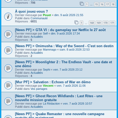
Réponses :
706
1
15
16
17
18
…
À quoi jouez-vous ?
Dernier message par
Pouet
«
dim. 9 août 2026 21:55
Publié dans
Communauté
Réponses :
6831
1
168
169
170
171
…
[News PF] > GTA VI : du gameplay sur Netflix le 27 août
Dernier message par
Self
«
dim. 9 août 2026 17:34
Publié dans
Actualités
Réponses :
5
[News PF] > Onimusha : Way of the Sword - C'est son destin
Dernier message par
Mammago
«
sam. 8 août 2026 22:53
Publié dans
Actualités
Réponses :
2
[News PF] > Moonlighter 2 : The Endless Vault - une date et
une démo
Dernier message par
Sephi
«
ven. 7 août 2026 23:12
Publié dans
Actualités
Réponses :
4
[Mur PF] > Salvation : Echoes of War en démo
Dernier message par
Vincent
«
ven. 7 août 2026 11:06
Publié dans
Vos partages
[News PF] > Ghost Recon Wildlands : Last Rites - une
nouvelle mission gratuite
Dernier message par
La Rédaction
«
ven. 7 août 2026 10:57
Publié dans
Actualités
[News PF] > Quake Remaster : une nouvelle campagne
gratuite dès maintenant