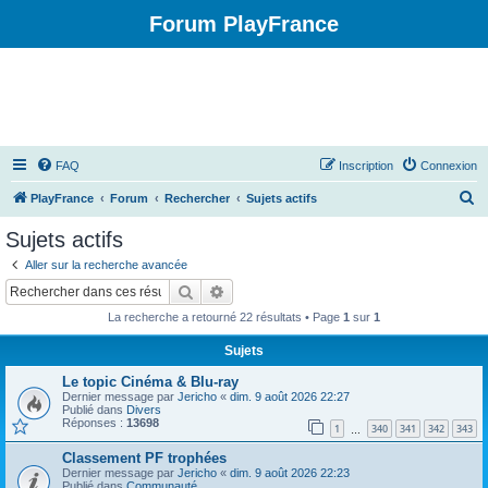
Forum PlayFrance
FAQ
Inscription
Connexion
R
PlayFrance
Forum
Rechercher
Sujets actifs
e
Sujets actifs
c
Aller sur la recherche avancée
h
Rechercher
Recherche avancée
e
La recherche a retourné 22 résultats • Page
1
sur
1
r
Sujets
c
Le topic Cinéma & Blu-ray
h
Dernier message par
Jericho
«
dim. 9 août 2026 22:27
e
Publié dans
Divers
Réponses :
13698
1
340
341
342
343
…
r
Classement PF trophées
Dernier message par
Jericho
«
dim. 9 août 2026 22:23
Publié dans
Communauté