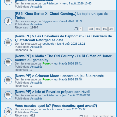
Dernier message par
La Rédaction
«
ven. 7 août 2026 10:43
Publié dans
Actualités
[PS5, Xbox Series X, Cloud Gaming..] Le topic unique de
l’infos
Dernier message par
Viggo
«
ven. 7 août 2026 08:39
Publié dans
Actualités
Réponses :
19464
1
484
485
486
487
…
[News PF] > Les Chevaliers de Baphomet - Les Boucliers de
Quetzalcoatl Reforged se date
Dernier message par
sophocle
«
jeu. 6 août 2026 16:21
Publié dans
Actualités
Réponses :
6
[News PF] > Mafia : The Old Country - Le DLC Man of Honor
montre du gameplay
Dernier message par
Pouet
«
jeu. 6 août 2026 15:41
Publié dans
Actualités
Réponses :
1
[News PF] > Crimson Moon : encore un jeu à la rentrée
Dernier message par
Pouet
«
jeu. 6 août 2026 15:40
Publié dans
Actualités
Réponses :
1
[News PF] > Isle of Reveries prépare son réveil
Dernier message par
La Rédaction
«
jeu. 6 août 2026 07:57
Publié dans
Actualités
Vous écoutez quoi là? (Vous écoutiez quoi avant?)
Dernier message par
sophocle
«
mer. 5 août 2026 22:00
Publié dans
Divers
Réponses :
612