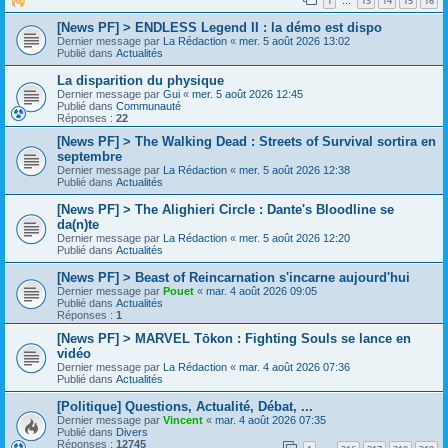
1
13
14
15
16
…
[News PF] > ENDLESS Legend II : la démo est dispo
Dernier message par
La Rédaction
«
mer. 5 août 2026 13:02
Publié dans
Actualités
La disparition du physique
Dernier message par
Gui
«
mer. 5 août 2026 12:45
Publié dans
Communauté
Réponses :
22
[News PF] > The Walking Dead : Streets of Survival sortira en
septembre
Dernier message par
La Rédaction
«
mer. 5 août 2026 12:38
Publié dans
Actualités
[News PF] > The Alighieri Circle : Dante's Bloodline se
da(n)te
Dernier message par
La Rédaction
«
mer. 5 août 2026 12:20
Publié dans
Actualités
[News PF] > Beast of Reincarnation s'incarne aujourd'hui
Dernier message par
Pouet
«
mar. 4 août 2026 09:05
Publié dans
Actualités
Réponses :
1
[News PF] > MARVEL Tōkon : Fighting Souls se lance en
vidéo
Dernier message par
La Rédaction
«
mar. 4 août 2026 07:36
Publié dans
Actualités
[Politique] Questions, Actualité, Débat, ...
Dernier message par
Vincent
«
mar. 4 août 2026 07:35
Publié dans
Divers
Réponses :
12745