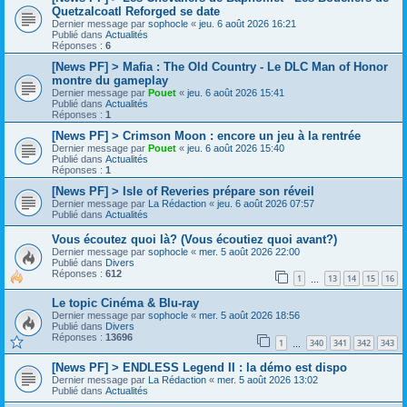
Quetzalcoatl Reforged se date
Dernier message par
sophocle
«
jeu. 6 août 2026 16:21
Publié dans
Actualités
Réponses :
6
[News PF] > Mafia : The Old Country - Le DLC Man of Honor
montre du gameplay
Dernier message par
Pouet
«
jeu. 6 août 2026 15:41
Publié dans
Actualités
Réponses :
1
[News PF] > Crimson Moon : encore un jeu à la rentrée
Dernier message par
Pouet
«
jeu. 6 août 2026 15:40
Publié dans
Actualités
Réponses :
1
[News PF] > Isle of Reveries prépare son réveil
Dernier message par
La Rédaction
«
jeu. 6 août 2026 07:57
Publié dans
Actualités
Vous écoutez quoi là? (Vous écoutiez quoi avant?)
Dernier message par
sophocle
«
mer. 5 août 2026 22:00
Publié dans
Divers
Réponses :
612
1
13
14
15
16
…
Le topic Cinéma & Blu-ray
Dernier message par
sophocle
«
mer. 5 août 2026 18:56
Publié dans
Divers
Réponses :
13696
1
340
341
342
343
…
[News PF] > ENDLESS Legend II : la démo est dispo
Dernier message par
La Rédaction
«
mer. 5 août 2026 13:02
Publié dans
Actualités