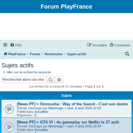
Forum PlayFrance
FAQ
Inscription
Connexion
R
PlayFrance
Forum
Rechercher
Sujets actifs
e
Sujets actifs
c
Aller sur la recherche avancée
h
Rechercher
Recherche avancée
e
La recherche a retourné 21 résultats • Page
1
sur
1
r
Sujets
c
[News PF] > Onimusha : Way of the Sword - C'est son destin
h
Dernier message par
Mammago
«
sam. 8 août 2026 22:53
e
Publié dans
Actualités
Réponses :
2
r
[News PF] > GTA VI : du gameplay sur Netflix le 27 août
Dernier message par
Mammago
«
sam. 8 août 2026 22:53
Publié dans
Actualités