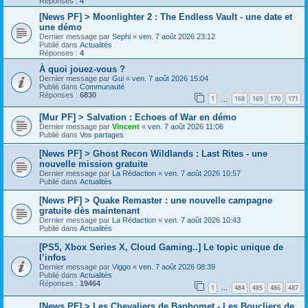
Réponses :
4
[News PF] > Moonlighter 2 : The Endless Vault - une date et
une démo
Dernier message par
Sephi
«
ven. 7 août 2026 23:12
Publié dans
Actualités
Réponses :
4
À quoi jouez-vous ?
Dernier message par
Gui
«
ven. 7 août 2026 15:04
Publié dans
Communauté
Réponses :
6830
1
168
169
170
171
…
[Mur PF] > Salvation : Echoes of War en démo
Dernier message par
Vincent
«
ven. 7 août 2026 11:06
Publié dans
Vos partages
[News PF] > Ghost Recon Wildlands : Last Rites - une
nouvelle mission gratuite
Dernier message par
La Rédaction
«
ven. 7 août 2026 10:57
Publié dans
Actualités
[News PF] > Quake Remaster : une nouvelle campagne
gratuite dès maintenant
Dernier message par
La Rédaction
«
ven. 7 août 2026 10:43
Publié dans
Actualités
[PS5, Xbox Series X, Cloud Gaming..] Le topic unique de
l’infos
Dernier message par
Viggo
«
ven. 7 août 2026 08:39
Publié dans
Actualités
Réponses :
19464
1
484
485
486
487
…
[News PF] > Les Chevaliers de Baphomet - Les Boucliers de