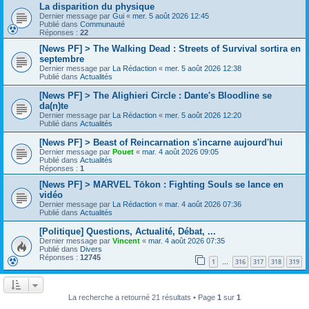
La disparition du physique
Dernier message par
Gui
«
mer. 5 août 2026 12:45
Publié dans
Communauté
Réponses :
22
[News PF] > The Walking Dead : Streets of Survival sortira en
septembre
Dernier message par
La Rédaction
«
mer. 5 août 2026 12:38
Publié dans
Actualités
[News PF] > The Alighieri Circle : Dante's Bloodline se
da(n)te
Dernier message par
La Rédaction
«
mer. 5 août 2026 12:20
Publié dans
Actualités
[News PF] > Beast of Reincarnation s'incarne aujourd'hui
Dernier message par
Pouet
«
mar. 4 août 2026 09:05
Publié dans
Actualités
Réponses :
1
[News PF] > MARVEL Tōkon : Fighting Souls se lance en
vidéo
Dernier message par
La Rédaction
«
mar. 4 août 2026 07:36
Publié dans
Actualités
[Politique] Questions, Actualité, Débat, ...
Dernier message par
Vincent
«
mar. 4 août 2026 07:35
Publié dans
Divers
Réponses :
12745
1
316
317
318
319
…
La recherche a retourné 21 résultats • Page
1
sur
1