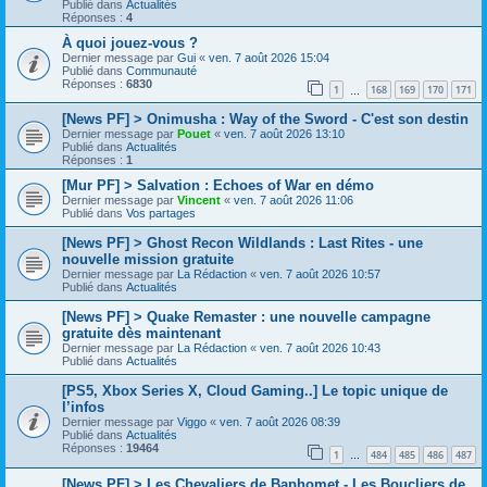
Publié dans
Actualités
Réponses :
4
À quoi jouez-vous ?
Dernier message par
Gui
«
ven. 7 août 2026 15:04
Publié dans
Communauté
Réponses :
6830
1
168
169
170
171
…
[News PF] > Onimusha : Way of the Sword - C'est son destin
Dernier message par
Pouet
«
ven. 7 août 2026 13:10
Publié dans
Actualités
Réponses :
1
[Mur PF] > Salvation : Echoes of War en démo
Dernier message par
Vincent
«
ven. 7 août 2026 11:06
Publié dans
Vos partages
[News PF] > Ghost Recon Wildlands : Last Rites - une
nouvelle mission gratuite
Dernier message par
La Rédaction
«
ven. 7 août 2026 10:57
Publié dans
Actualités
[News PF] > Quake Remaster : une nouvelle campagne
gratuite dès maintenant
Dernier message par
La Rédaction
«
ven. 7 août 2026 10:43
Publié dans
Actualités
[PS5, Xbox Series X, Cloud Gaming..] Le topic unique de
l’infos
Dernier message par
Viggo
«
ven. 7 août 2026 08:39
Publié dans
Actualités
Réponses :
19464
1
484
485
486
487
…
[News PF] > Les Chevaliers de Baphomet - Les Boucliers de