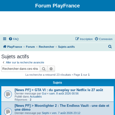
Forum PlayFrance
FAQ
Inscription
Connexion
R
PlayFrance
Forum
Rechercher
Sujets actifs
e
Sujets actifs
c
Aller sur la recherche avancée
h
Rechercher
Recherche avancée
e
La recherche a retourné 23 résultats • Page
1
sur
1
r
Sujets
c
[News PF] > GTA VI : du gameplay sur Netflix le 27 août
h
Dernier message par
Gui
«
sam. 8 août 2026 00:56
e
Publié dans
Actualités
Réponses :
2
r
[News PF] > Moonlighter 2 : The Endless Vault - une date et
une démo
Dernier message par
Sephi
«
ven. 7 août 2026 23:12