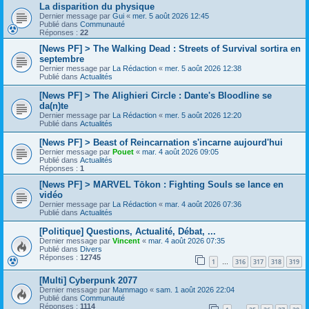
La disparition du physique
Dernier message par
Gui
«
mer. 5 août 2026 12:45
Publié dans
Communauté
Réponses :
22
[News PF] > The Walking Dead : Streets of Survival sortira en
septembre
Dernier message par
La Rédaction
«
mer. 5 août 2026 12:38
Publié dans
Actualités
[News PF] > The Alighieri Circle : Dante's Bloodline se
da(n)te
Dernier message par
La Rédaction
«
mer. 5 août 2026 12:20
Publié dans
Actualités
[News PF] > Beast of Reincarnation s'incarne aujourd'hui
Dernier message par
Pouet
«
mar. 4 août 2026 09:05
Publié dans
Actualités
Réponses :
1
[News PF] > MARVEL Tōkon : Fighting Souls se lance en
vidéo
Dernier message par
La Rédaction
«
mar. 4 août 2026 07:36
Publié dans
Actualités
[Politique] Questions, Actualité, Débat, ...
Dernier message par
Vincent
«
mar. 4 août 2026 07:35
Publié dans
Divers
Réponses :
12745
1
316
317
318
319
…
[Multi] Cyberpunk 2077
Dernier message par
Mammago
«
sam. 1 août 2026 22:04
Publié dans
Communauté
Réponses :
1114