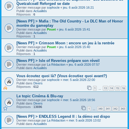
Quetzalcoatl Reforged se date
Dernier message par
sophocle
«
jeu. 6 août 2026 16:21
Publié dans
Actualités
Réponses :
6
[News PF] > Mafia : The Old Country - Le DLC Man of Honor
montre du gameplay
Dernier message par
Pouet
«
jeu. 6 août 2026 15:41
Publié dans
Actualités
Réponses :
1
[News PF] > Crimson Moon : encore un jeu à la rentrée
Dernier message par
Pouet
«
jeu. 6 août 2026 15:40
Publié dans
Actualités
Réponses :
1
[News PF] > Isle of Reveries prépare son réveil
Dernier message par
La Rédaction
«
jeu. 6 août 2026 07:57
Publié dans
Actualités
Vous écoutez quoi là? (Vous écoutiez quoi avant?)
Dernier message par
sophocle
«
mer. 5 août 2026 22:00
Publié dans
Divers
Réponses :
612
1
13
14
15
16
…
Le topic Cinéma & Blu-ray
Dernier message par
sophocle
«
mer. 5 août 2026 18:56
Publié dans
Divers
Réponses :
13696
1
340
341
342
343
…
[News PF] > ENDLESS Legend II : la démo est dispo
Dernier message par
La Rédaction
«
mer. 5 août 2026 13:02
Publié dans
Actualités