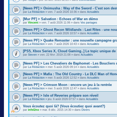
[News PF] > Onimusha : Way of the Sword - C'est son des
par
La Rédaction
»
ven. 7 août 2026 10:36
» dans
Actualités
[Mur PF] > Salvation : Echoes of War en démo
par
Vincent
»
ven. 7 août 2026 11:06
» dans
Vos partages
[News PF] > Ghost Recon Wildlands : Last Rites - une nou
par
La Rédaction
»
ven. 7 août 2026 10:57
» dans
Actualités
[News PF] > Quake Remaster : une nouvelle campagne gra
par
La Rédaction
»
ven. 7 août 2026 10:43
» dans
Actualités
[PS5, Xbox Series X, Cloud Gaming..] Le topic unique de 
par
Steven
»
ven. 22 févr. 2019 21:08
» dans
Actualités
[News PF] > Les Chevaliers de Baphomet - Les Boucliers 
par
La Rédaction
»
mer. 5 août 2026 09:14
» dans
Actualités
[News PF] > Mafia : The Old Country - Le DLC Man of Ho
par
La Rédaction
»
mer. 5 août 2026 12:52
» dans
Actualités
[News PF] > Crimson Moon : encore un jeu à la rentrée
par
La Rédaction
»
mer. 5 août 2026 12:47
» dans
Actualités
[News PF] > Isle of Reveries prépare son réveil
par
La Rédaction
»
jeu. 6 août 2026 07:57
» dans
Actualités
Vous écoutez quoi là? (Vous écoutiez quoi avant?)
par
infel2no
»
mar. 8 déc. 2015 14:30
» dans
Divers