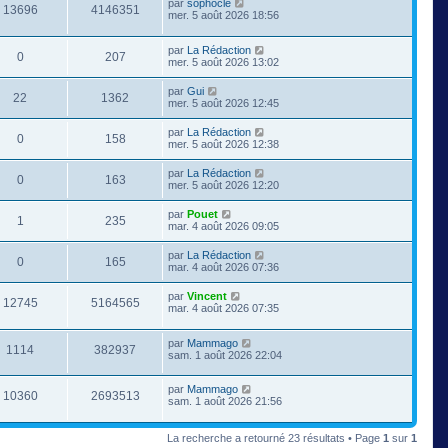
par
sophocle
13696
4146351
mer. 5 août 2026 18:56
par
La Rédaction
0
207
mer. 5 août 2026 13:02
par
Gui
22
1362
mer. 5 août 2026 12:45
par
La Rédaction
0
158
mer. 5 août 2026 12:38
par
La Rédaction
0
163
mer. 5 août 2026 12:20
par
Pouet
1
235
mar. 4 août 2026 09:05
par
La Rédaction
0
165
mar. 4 août 2026 07:36
par
Vincent
12745
5164565
mar. 4 août 2026 07:35
par
Mammago
1114
382937
sam. 1 août 2026 22:04
par
Mammago
10360
2693513
sam. 1 août 2026 21:56
La recherche a retourné 23 résultats • Page
1
sur
1