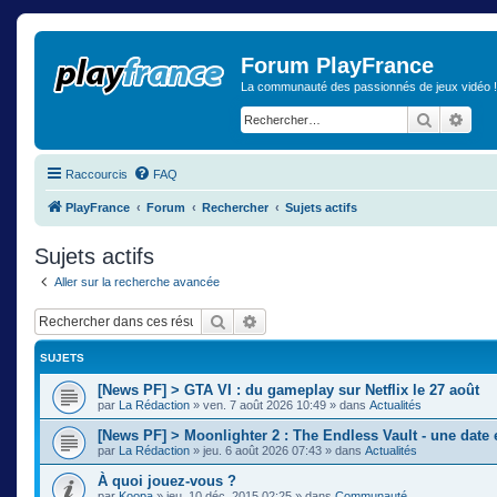
Forum PlayFrance
La communauté des passionnés de jeux vidéo !
Recherch
Rech
Raccourcis
FAQ
PlayFrance
Forum
Rechercher
Sujets actifs
Sujets actifs
Aller sur la recherche avancée
Rechercher
Recherche avancée
SUJETS
[News PF] > GTA VI : du gameplay sur Netflix le 27 août
par
La Rédaction
»
ven. 7 août 2026 10:49
» dans
Actualités
[News PF] > Moonlighter 2 : The Endless Vault - une date
par
La Rédaction
»
jeu. 6 août 2026 07:43
» dans
Actualités
À quoi jouez-vous ?
par
Koopa
»
jeu. 10 déc. 2015 02:25
» dans
Communauté