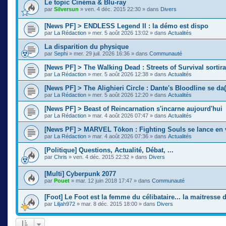
Le topic Cinéma & Blu-ray
par
Silversun
»
ven. 4 déc. 2015 22:30
» dans
Divers
[News PF] > ENDLESS Legend II : la démo est dispo
par
La Rédaction
»
mer. 5 août 2026 13:02
» dans
Actualités
La disparition du physique
par
Sephi
»
mer. 29 juil. 2026 16:36
» dans
Communauté
[News PF] > The Walking Dead : Streets of Survival sortir
par
La Rédaction
»
mer. 5 août 2026 12:38
» dans
Actualités
[News PF] > The Alighieri Circle : Dante's Bloodline se da(
par
La Rédaction
»
mer. 5 août 2026 12:20
» dans
Actualités
[News PF] > Beast of Reincarnation s'incarne aujourd'hui
par
La Rédaction
»
mar. 4 août 2026 07:47
» dans
Actualités
[News PF] > MARVEL Tōkon : Fighting Souls se lance en 
par
La Rédaction
»
mar. 4 août 2026 07:36
» dans
Actualités
[Politique] Questions, Actualité, Débat, ...
par
Chris
»
ven. 4 déc. 2015 22:32
» dans
Divers
[Multi] Cyberpunk 2077
par
Pouet
»
mar. 12 juin 2018 17:47
» dans
Communauté
[Foot] Le Foot est la femme du célibataire... la maitresse
par
Liljah972
»
mar. 8 déc. 2015 18:00
» dans
Divers