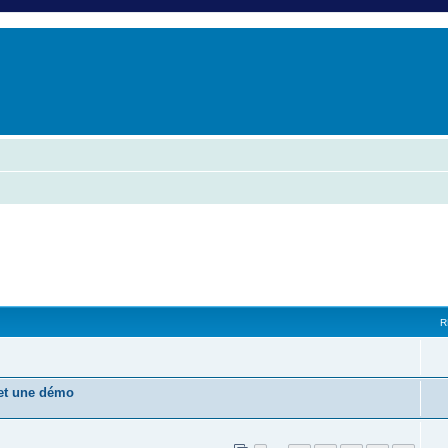
er
erche avancée
R
 et une démo