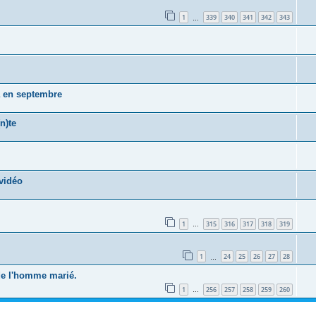
1
339
340
341
342
343
…
a en septembre
n)te
vidéo
1
315
316
317
318
319
…
1
24
25
26
27
28
…
 de l'homme marié.
1
256
257
258
259
260
…