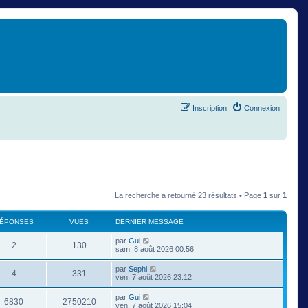
Inscription
Connexion
La recherche a retourné 23 résultats • Page
1
sur
1
ÉPONSES
VUES
DERNIER MESSAGE
par
Gui
2
130
sam. 8 août 2026 00:56
par
Sephi
4
331
ven. 7 août 2026 23:12
par
Gui
6830
2750210
ven. 7 août 2026 15:04