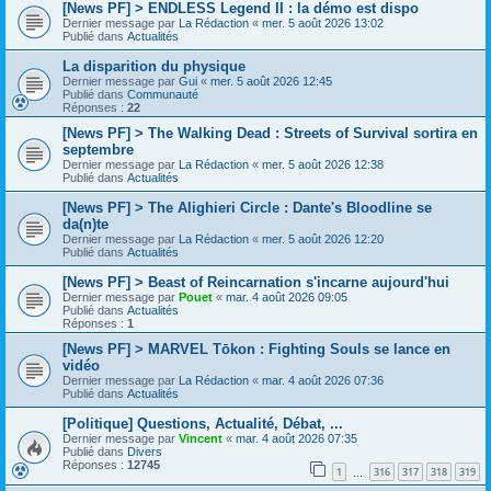
[News PF] > ENDLESS Legend II : la démo est dispo
Dernier message par
La Rédaction
«
mer. 5 août 2026 13:02
Publié dans
Actualités
La disparition du physique
Dernier message par
Gui
«
mer. 5 août 2026 12:45
Publié dans
Communauté
Réponses :
22
[News PF] > The Walking Dead : Streets of Survival sortira en
septembre
Dernier message par
La Rédaction
«
mer. 5 août 2026 12:38
Publié dans
Actualités
[News PF] > The Alighieri Circle : Dante's Bloodline se
da(n)te
Dernier message par
La Rédaction
«
mer. 5 août 2026 12:20
Publié dans
Actualités
[News PF] > Beast of Reincarnation s'incarne aujourd'hui
Dernier message par
Pouet
«
mar. 4 août 2026 09:05
Publié dans
Actualités
Réponses :
1
[News PF] > MARVEL Tōkon : Fighting Souls se lance en
vidéo
Dernier message par
La Rédaction
«
mar. 4 août 2026 07:36
Publié dans
Actualités
[Politique] Questions, Actualité, Débat, ...
Dernier message par
Vincent
«
mar. 4 août 2026 07:35
Publié dans
Divers
Réponses :
12745
1
316
317
318
319
…