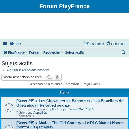
Forum PlayFrance
FAQ
Inscription
Connexion
R
PlayFrance
Forum
Rechercher
Sujets actifs
e
Sujets actifs
c
Aller sur la recherche avancée
h
Rechercher
Recherche avancée
e
La recherche a retourné 17 résultats • Page
1
sur
1
r
Sujets
c
[News PF] > Les Chevaliers de Baphomet - Les Boucliers de
h
Quetzalcoatl Reforged se date
e
Dernier message par
sophocle
«
jeu. 6 août 2026 16:21
Publié dans
Actualités
r
Réponses :
6
[News PF] > Mafia : The Old Country - Le DLC Man of Honor
montre du gameplay