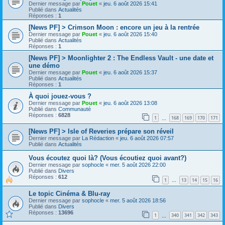
Dernier message par
Pouet
«
jeu. 6 août 2026 15:41
Publié dans
Actualités
Réponses :
1
[News PF] > Crimson Moon : encore un jeu à la rentrée
Dernier message par
Pouet
«
jeu. 6 août 2026 15:40
Publié dans
Actualités
Réponses :
1
[News PF] > Moonlighter 2 : The Endless Vault - une date et
une démo
Dernier message par
Pouet
«
jeu. 6 août 2026 15:37
Publié dans
Actualités
Réponses :
1
À quoi jouez-vous ?
Dernier message par
Pouet
«
jeu. 6 août 2026 13:08
Publié dans
Communauté
Réponses :
6828
1
168
169
170
171
…
[News PF] > Isle of Reveries prépare son réveil
Dernier message par
La Rédaction
«
jeu. 6 août 2026 07:57
Publié dans
Actualités
Vous écoutez quoi là? (Vous écoutiez quoi avant?)
Dernier message par
sophocle
«
mer. 5 août 2026 22:00
Publié dans
Divers
Réponses :
612
1
13
14
15
16
…
Le topic Cinéma & Blu-ray
Dernier message par
sophocle
«
mer. 5 août 2026 18:56
Publié dans
Divers
Réponses :
13696
1
340
341
342
343
…