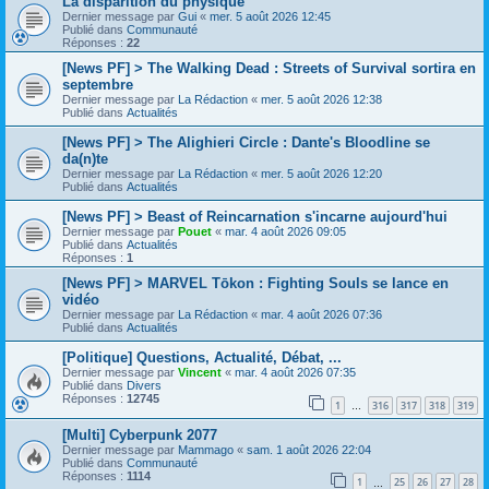
La disparition du physique
Dernier message par
Gui
«
mer. 5 août 2026 12:45
Publié dans
Communauté
Réponses :
22
[News PF] > The Walking Dead : Streets of Survival sortira en
septembre
Dernier message par
La Rédaction
«
mer. 5 août 2026 12:38
Publié dans
Actualités
[News PF] > The Alighieri Circle : Dante's Bloodline se
da(n)te
Dernier message par
La Rédaction
«
mer. 5 août 2026 12:20
Publié dans
Actualités
[News PF] > Beast of Reincarnation s'incarne aujourd'hui
Dernier message par
Pouet
«
mar. 4 août 2026 09:05
Publié dans
Actualités
Réponses :
1
[News PF] > MARVEL Tōkon : Fighting Souls se lance en
vidéo
Dernier message par
La Rédaction
«
mar. 4 août 2026 07:36
Publié dans
Actualités
[Politique] Questions, Actualité, Débat, ...
Dernier message par
Vincent
«
mar. 4 août 2026 07:35
Publié dans
Divers
Réponses :
12745
1
316
317
318
319
…
[Multi] Cyberpunk 2077
Dernier message par
Mammago
«
sam. 1 août 2026 22:04
Publié dans
Communauté
Réponses :
1114
1
25
26
27
28
…