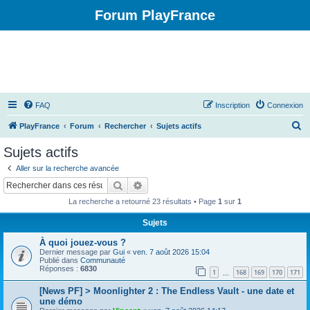
Forum PlayFrance
FAQ
Inscription
Connexion
R
PlayFrance
Forum
Rechercher
Sujets actifs
e
Sujets actifs
c
Aller sur la recherche avancée
h
Rechercher
Recherche avancée
e
La recherche a retourné 23 résultats • Page
1
sur
1
r
Sujets
c
À quoi jouez-vous ?
h
Dernier message par
Gui
«
ven. 7 août 2026 15:04
e
Publié dans
Communauté
Réponses :
6830
1
168
169
170
171
…
r
[News PF] > Moonlighter 2 : The Endless Vault - une date et
une démo