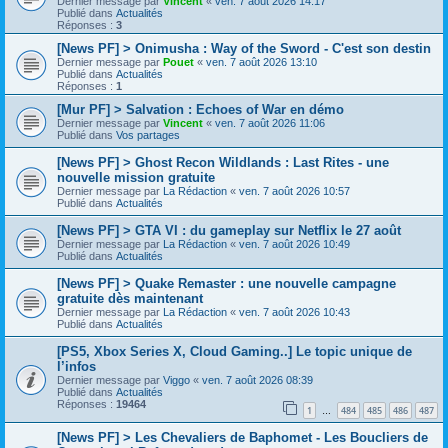
Dernier message par
Vincent
«
ven. 7 août 2026 14:17
Publié dans
Actualités
Réponses :
3
[News PF] > Onimusha : Way of the Sword - C'est son destin
Dernier message par
Pouet
«
ven. 7 août 2026 13:10
Publié dans
Actualités
Réponses :
1
[Mur PF] > Salvation : Echoes of War en démo
Dernier message par
Vincent
«
ven. 7 août 2026 11:06
Publié dans
Vos partages
[News PF] > Ghost Recon Wildlands : Last Rites - une
nouvelle mission gratuite
Dernier message par
La Rédaction
«
ven. 7 août 2026 10:57
Publié dans
Actualités
[News PF] > GTA VI : du gameplay sur Netflix le 27 août
Dernier message par
La Rédaction
«
ven. 7 août 2026 10:49
Publié dans
Actualités
[News PF] > Quake Remaster : une nouvelle campagne
gratuite dès maintenant
Dernier message par
La Rédaction
«
ven. 7 août 2026 10:43
Publié dans
Actualités
[PS5, Xbox Series X, Cloud Gaming..] Le topic unique de
l’infos
Dernier message par
Viggo
«
ven. 7 août 2026 08:39
Publié dans
Actualités
Réponses :
19464
1
484
485
486
487
…
[News PF] > Les Chevaliers de Baphomet - Les Boucliers de