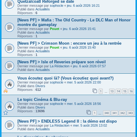
Quetzalcoatl Reforged se date
Dernier message par
sophocle
«
jeu. 6 août 2026 16:21
Publié dans
Actualités
Réponses :
6
[News PF] > Mafia : The Old Country - Le DLC Man of Honor
montre du gameplay
Dernier message par
Pouet
«
jeu. 6 août 2026 15:41
Publié dans
Actualités
Réponses :
1
[News PF] > Crimson Moon : encore un jeu à la rentrée
Dernier message par
Pouet
«
jeu. 6 août 2026 15:40
Publié dans
Actualités
Réponses :
1
[News PF] > Isle of Reveries prépare son réveil
Dernier message par
La Rédaction
«
jeu. 6 août 2026 07:57
Publié dans
Actualités
Vous écoutez quoi là? (Vous écoutiez quoi avant?)
Dernier message par
sophocle
«
mer. 5 août 2026 22:00
Publié dans
Divers
Réponses :
612
1
13
14
15
16
…
Le topic Cinéma & Blu-ray
Dernier message par
sophocle
«
mer. 5 août 2026 18:56
Publié dans
Divers
Réponses :
13696
1
340
341
342
343
…
[News PF] > ENDLESS Legend II : la démo est dispo
Dernier message par
La Rédaction
«
mer. 5 août 2026 13:02
Publié dans
Actualités