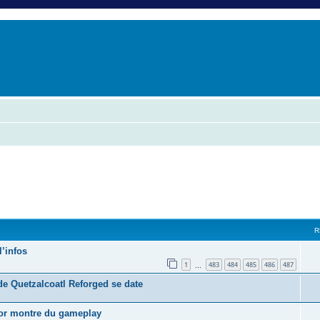
er
erche avancée
R
l’infos
1
483
484
485
486
487
…
de Quetzalcoatl Reforged se date
nor montre du gameplay