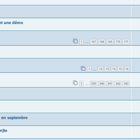
 et une démo
1
167
168
169
170
171
…
1
12
13
14
15
16
…
1
339
340
341
342
343
…
a en septembre
n)te