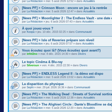
par
La Rédaction
»
mer. 5 août 2026 12:52
» dans
Actualités
[News PF] > Crimson Moon : encore un jeu à la rentrée
par
La Rédaction
»
mer. 5 août 2026 12:47
» dans
Actualités
[News PF] > Moonlighter 2 : The Endless Vault - une date
par
La Rédaction
»
jeu. 6 août 2026 07:43
» dans
Actualités
À quoi jouez-vous ?
par
Koopa
»
jeu. 10 déc. 2015 02:25
» dans
Communauté
[News PF] > Isle of Reveries prépare son réveil
par
La Rédaction
»
jeu. 6 août 2026 07:57
» dans
Actualités
Vous écoutez quoi là? (Vous écoutiez quoi avant?)
par
infel2no
»
mar. 8 déc. 2015 14:30
» dans
Divers
Le topic Cinéma & Blu-ray
par
Silversun
»
ven. 4 déc. 2015 22:30
» dans
Divers
[News PF] > ENDLESS Legend II : la démo est dispo
par
La Rédaction
»
mer. 5 août 2026 13:02
» dans
Actualités
La disparition du physique
par
Sephi
»
mer. 29 juil. 2026 16:36
» dans
Communauté
[News PF] > The Walking Dead : Streets of Survival sortir
par
La Rédaction
»
mer. 5 août 2026 12:38
» dans
Actualités
[News PF] > The Alighieri Circle : Dante's Bloodline se da(
par
La Rédaction
»
mer. 5 août 2026 12:20
» dans
Actualités