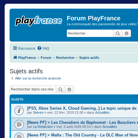
Forum PlayFrance
La communauté des passionnés de jeux vidéo !
Recherch
Rech
Raccourcis
FAQ
PlayFrance
Forum
Rechercher
Sujets actifs
Sujets actifs
Aller sur la recherche avancée
Rechercher
Recherche avancée
SUJETS
[PS5, Xbox Series X, Cloud Gaming..] Le topic unique de 
par
Steven
»
ven. 22 févr. 2019 21:08
» dans
Actualités
[News PF] > Les Chevaliers de Baphomet - Les Boucliers 
par
La Rédaction
»
mer. 5 août 2026 09:14
» dans
Actualités
[News PF] > Mafia : The Old Country - Le DLC Man of Ho