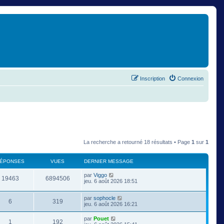
Inscription
Connexion
La recherche a retourné 18 résultats • Page
1
sur
1
ÉPONSES
VUES
DERNIER MESSAGE
par
Viggo
19463
6894506
jeu. 6 août 2026 18:51
par
sophocle
6
319
jeu. 6 août 2026 16:21
par
Pouet
1
192