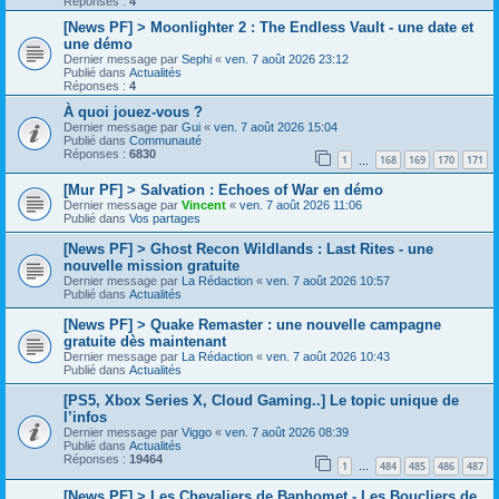
Réponses :
4
[News PF] > Moonlighter 2 : The Endless Vault - une date et
une démo
Dernier message par
Sephi
«
ven. 7 août 2026 23:12
Publié dans
Actualités
Réponses :
4
À quoi jouez-vous ?
Dernier message par
Gui
«
ven. 7 août 2026 15:04
Publié dans
Communauté
Réponses :
6830
1
168
169
170
171
…
[Mur PF] > Salvation : Echoes of War en démo
Dernier message par
Vincent
«
ven. 7 août 2026 11:06
Publié dans
Vos partages
[News PF] > Ghost Recon Wildlands : Last Rites - une
nouvelle mission gratuite
Dernier message par
La Rédaction
«
ven. 7 août 2026 10:57
Publié dans
Actualités
[News PF] > Quake Remaster : une nouvelle campagne
gratuite dès maintenant
Dernier message par
La Rédaction
«
ven. 7 août 2026 10:43
Publié dans
Actualités
[PS5, Xbox Series X, Cloud Gaming..] Le topic unique de
l’infos
Dernier message par
Viggo
«
ven. 7 août 2026 08:39
Publié dans
Actualités
Réponses :
19464
1
484
485
486
487
…
[News PF] > Les Chevaliers de Baphomet - Les Boucliers de