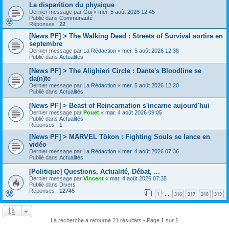
La disparition du physique
Dernier message par
Gui
«
mer. 5 août 2026 12:45
Publié dans
Communauté
Réponses :
22
[News PF] > The Walking Dead : Streets of Survival sortira en
septembre
Dernier message par
La Rédaction
«
mer. 5 août 2026 12:38
Publié dans
Actualités
[News PF] > The Alighieri Circle : Dante's Bloodline se
da(n)te
Dernier message par
La Rédaction
«
mer. 5 août 2026 12:20
Publié dans
Actualités
[News PF] > Beast of Reincarnation s'incarne aujourd'hui
Dernier message par
Pouet
«
mar. 4 août 2026 09:05
Publié dans
Actualités
Réponses :
1
[News PF] > MARVEL Tōkon : Fighting Souls se lance en
vidéo
Dernier message par
La Rédaction
«
mar. 4 août 2026 07:36
Publié dans
Actualités
[Politique] Questions, Actualité, Débat, ...
Dernier message par
Vincent
«
mar. 4 août 2026 07:35
Publié dans
Divers
Réponses :
12745
1
316
317
318
319
…
La recherche a retourné 21 résultats • Page
1
sur
1