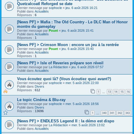
Quetzalcoatl Reforged se date
Dernier message par
sophocle
«
jeu. 6 août 2026 16:21
Publié dans
Actualités
Réponses :
6
[News PF] > Mafia : The Old Country - Le DLC Man of Honor
montre du gameplay
Dernier message par
Pouet
«
jeu. 6 août 2026 15:41
Publié dans
Actualités
Réponses :
1
[News PF] > Crimson Moon : encore un jeu à la rentrée
Dernier message par
Pouet
«
jeu. 6 août 2026 15:40
Publié dans
Actualités
Réponses :
1
[News PF] > Isle of Reveries prépare son réveil
Dernier message par
La Rédaction
«
jeu. 6 août 2026 07:57
Publié dans
Actualités
Vous écoutez quoi là? (Vous écoutiez quoi avant?)
Dernier message par
sophocle
«
mer. 5 août 2026 22:00
Publié dans
Divers
Réponses :
612
1
13
14
15
16
…
Le topic Cinéma & Blu-ray
Dernier message par
sophocle
«
mer. 5 août 2026 18:56
Publié dans
Divers
Réponses :
13696
1
340
341
342
343
…
[News PF] > ENDLESS Legend II : la démo est dispo
Dernier message par
La Rédaction
«
mer. 5 août 2026 13:02
Publié dans
Actualités