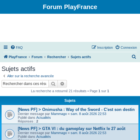
Forum PlayFrance
FAQ
Inscription
Connexion
R
PlayFrance
Forum
Rechercher
Sujets actifs
e
Sujets actifs
c
Aller sur la recherche avancée
h
Rechercher
Recherche avancée
e
La recherche a retourné 21 résultats • Page
1
sur
1
r
Sujets
c
[News PF] > Onimusha : Way of the Sword - C'est son destin
h
Dernier message par
Mammago
«
sam. 8 août 2026 22:53
e
Publié dans
Actualités
Réponses :
2
r
[News PF] > GTA VI : du gameplay sur Netflix le 27 août
Dernier message par
Mammago
«
sam. 8 août 2026 22:53
Publié dans
Actualités