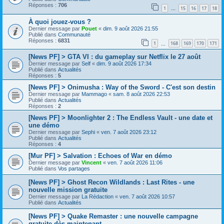
Réponses :
706
1
15
16
17
18
…
À quoi jouez-vous ?
Dernier message par
Pouet
«
dim. 9 août 2026 21:55
Publié dans
Communauté
Réponses :
6831
1
168
169
170
171
…
[News PF] > GTA VI : du gameplay sur Netflix le 27 août
Dernier message par
Self
«
dim. 9 août 2026 17:34
Publié dans
Actualités
Réponses :
5
[News PF] > Onimusha : Way of the Sword - C'est son destin
Dernier message par
Mammago
«
sam. 8 août 2026 22:53
Publié dans
Actualités
Réponses :
2
[News PF] > Moonlighter 2 : The Endless Vault - une date et
une démo
Dernier message par
Sephi
«
ven. 7 août 2026 23:12
Publié dans
Actualités
Réponses :
4
[Mur PF] > Salvation : Echoes of War en démo
Dernier message par
Vincent
«
ven. 7 août 2026 11:06
Publié dans
Vos partages
[News PF] > Ghost Recon Wildlands : Last Rites - une
nouvelle mission gratuite
Dernier message par
La Rédaction
«
ven. 7 août 2026 10:57
Publié dans
Actualités
[News PF] > Quake Remaster : une nouvelle campagne
gratuite dès maintenant