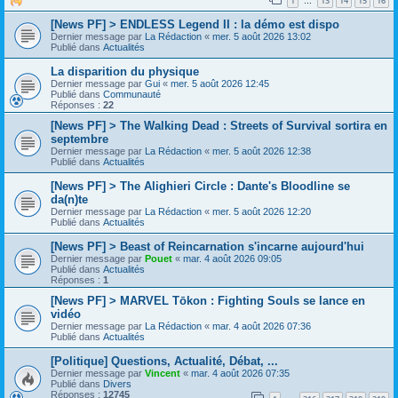
1
13
14
15
16
…
[News PF] > ENDLESS Legend II : la démo est dispo
Dernier message par
La Rédaction
«
mer. 5 août 2026 13:02
Publié dans
Actualités
La disparition du physique
Dernier message par
Gui
«
mer. 5 août 2026 12:45
Publié dans
Communauté
Réponses :
22
[News PF] > The Walking Dead : Streets of Survival sortira en
septembre
Dernier message par
La Rédaction
«
mer. 5 août 2026 12:38
Publié dans
Actualités
[News PF] > The Alighieri Circle : Dante's Bloodline se
da(n)te
Dernier message par
La Rédaction
«
mer. 5 août 2026 12:20
Publié dans
Actualités
[News PF] > Beast of Reincarnation s'incarne aujourd'hui
Dernier message par
Pouet
«
mar. 4 août 2026 09:05
Publié dans
Actualités
Réponses :
1
[News PF] > MARVEL Tōkon : Fighting Souls se lance en
vidéo
Dernier message par
La Rédaction
«
mar. 4 août 2026 07:36
Publié dans
Actualités
[Politique] Questions, Actualité, Débat, ...
Dernier message par
Vincent
«
mar. 4 août 2026 07:35
Publié dans
Divers
Réponses :
12745