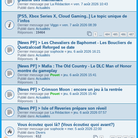
Dernier message par
La Rédaction
«
ven. 7 août 2026 10:43
Publié dans
Actualités
[PS5, Xbox Series X, Cloud Gaming..] Le topic unique de
l’infos
Dernier message par
Viggo
«
ven. 7 août 2026 08:39
Publié dans
Actualités
Réponses :
19464
1
484
485
486
487
…
[News PF] > Les Chevaliers de Baphomet - Les Boucliers de
Quetzalcoatl Reforged se date
Dernier message par
sophocle
«
jeu. 6 août 2026 16:21
Publié dans
Actualités
Réponses :
6
[News PF] > Mafia : The Old Country - Le DLC Man of Honor
montre du gameplay
Dernier message par
Pouet
«
jeu. 6 août 2026 15:41
Publié dans
Actualités
Réponses :
1
[News PF] > Crimson Moon : encore un jeu à la rentrée
Dernier message par
Pouet
«
jeu. 6 août 2026 15:40
Publié dans
Actualités
Réponses :
1
[News PF] > Isle of Reveries prépare son réveil
Dernier message par
La Rédaction
«
jeu. 6 août 2026 07:57
Publié dans
Actualités
Vous écoutez quoi là? (Vous écoutiez quoi avant?)
Dernier message par
sophocle
«
mer. 5 août 2026 22:00
Publié dans
Divers
Réponses :
612