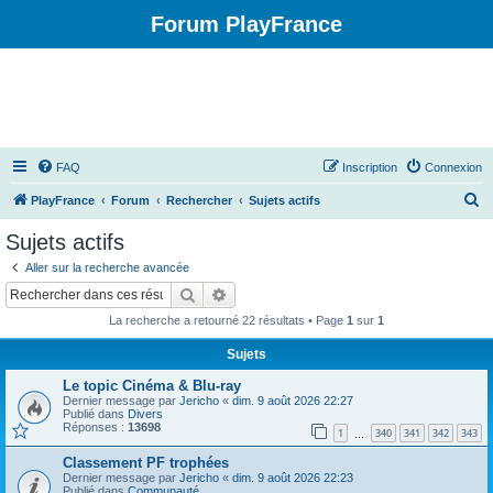
Forum PlayFrance
FAQ
Inscription
Connexion
R
PlayFrance
Forum
Rechercher
Sujets actifs
e
Sujets actifs
c
Aller sur la recherche avancée
h
Rechercher
Recherche avancée
e
La recherche a retourné 22 résultats • Page
1
sur
1
r
Sujets
c
Le topic Cinéma & Blu-ray
h
Dernier message par
Jericho
«
dim. 9 août 2026 22:27
e
Publié dans
Divers
Réponses :
13698
1
340
341
342
343
…
r
Classement PF trophées
Dernier message par
Jericho
«
dim. 9 août 2026 22:23
Publié dans
Communauté