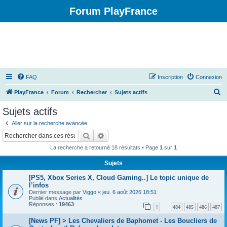
Forum PlayFrance
FAQ
Inscription
Connexion
R
PlayFrance
Forum
Rechercher
Sujets actifs
e
Sujets actifs
c
Aller sur la recherche avancée
h
Rechercher
Recherche avancée
e
La recherche a retourné 18 résultats • Page
1
sur
1
r
Sujets
c
[PS5, Xbox Series X, Cloud Gaming..] Le topic unique de
h
l’infos
e
Dernier message par
Viggo
«
jeu. 6 août 2026 18:51
Publié dans
Actualités
r
Réponses :
19463
1
484
485
486
487
…
[News PF] > Les Chevaliers de Baphomet - Les Boucliers de