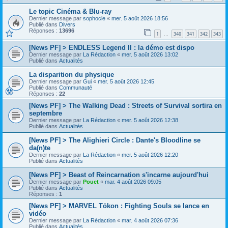
Le topic Cinéma & Blu-ray
Dernier message par
sophocle
«
mer. 5 août 2026 18:56
Publié dans
Divers
Réponses :
13696
1
340
341
342
343
…
[News PF] > ENDLESS Legend II : la démo est dispo
Dernier message par
La Rédaction
«
mer. 5 août 2026 13:02
Publié dans
Actualités
La disparition du physique
Dernier message par
Gui
«
mer. 5 août 2026 12:45
Publié dans
Communauté
Réponses :
22
[News PF] > The Walking Dead : Streets of Survival sortira en
septembre
Dernier message par
La Rédaction
«
mer. 5 août 2026 12:38
Publié dans
Actualités
[News PF] > The Alighieri Circle : Dante's Bloodline se
da(n)te
Dernier message par
La Rédaction
«
mer. 5 août 2026 12:20
Publié dans
Actualités
[News PF] > Beast of Reincarnation s'incarne aujourd'hui
Dernier message par
Pouet
«
mar. 4 août 2026 09:05
Publié dans
Actualités
Réponses :
1
[News PF] > MARVEL Tōkon : Fighting Souls se lance en
vidéo
Dernier message par
La Rédaction
«
mar. 4 août 2026 07:36
Publié dans
Actualités