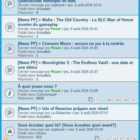
Quetzalcoatl Reforged se date
Dernier message par
sophocle
«
jeu. 6 août 2026 16:21
Publié dans
Actualités
Réponses :
6
[News PF] > Mafia : The Old Country - Le DLC Man of Honor
montre du gameplay
Dernier message par
Pouet
«
jeu. 6 août 2026 15:41
Publié dans
Actualités
Réponses :
1
[News PF] > Crimson Moon : encore un jeu à la rentrée
Dernier message par
Pouet
«
jeu. 6 août 2026 15:40
Publié dans
Actualités
Réponses :
1
[News PF] > Moonlighter 2 : The Endless Vault - une date et
une démo
Dernier message par
Pouet
«
jeu. 6 août 2026 15:37
Publié dans
Actualités
Réponses :
1
À quoi jouez-vous ?
Dernier message par
Pouet
«
jeu. 6 août 2026 13:08
Publié dans
Communauté
Réponses :
6828
1
168
169
170
171
…
[News PF] > Isle of Reveries prépare son réveil
Dernier message par
La Rédaction
«
jeu. 6 août 2026 07:57
Publié dans
Actualités
Vous écoutez quoi là? (Vous écoutiez quoi avant?)
Dernier message par
sophocle
«
mer. 5 août 2026 22:00
Publié dans
Divers
Réponses :
612
1
13
14
15
16
…