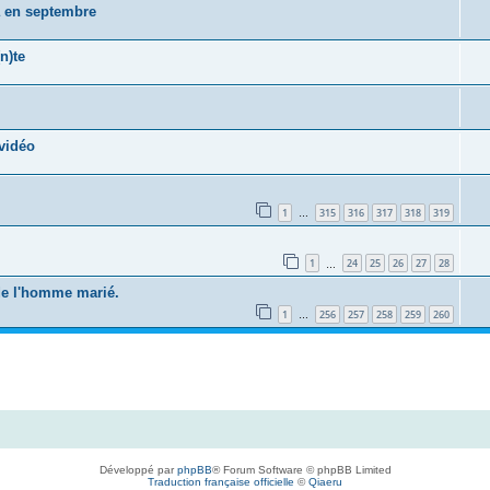
a en septembre
n)te
vidéo
1
315
316
317
318
319
…
1
24
25
26
27
28
…
 de l'homme marié.
1
256
257
258
259
260
…
Développé par
phpBB
® Forum Software © phpBB Limited
Traduction française officielle
©
Qiaeru