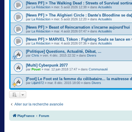
[News PF] > The Walking Dead : Streets of Survival sortir
par
La Rédaction
»
mer. 5 août 2026 12:38
» dans
Actualités
[News PF] > The Alighieri Circle : Dante's Bloodline se da(
par
La Rédaction
»
mer. 5 août 2026 12:20
» dans
Actualités
[News PF] > Beast of Reincarnation s'incarne aujourd'hui
par
La Rédaction
»
mar. 4 août 2026 07:47
» dans
Actualités
[News PF] > MARVEL Tōkon : Fighting Souls se lance en 
par
La Rédaction
»
mar. 4 août 2026 07:36
» dans
Actualités
[Politique] Questions, Actualité, Débat, ...
par
Chris
»
ven. 4 déc. 2015 22:32
» dans
Divers
[Multi] Cyberpunk 2077
par
Pouet
»
mar. 12 juin 2018 17:47
» dans
Communauté
[Foot] Le Foot est la femme du célibataire... la maitresse
par
Liljah972
»
mar. 8 déc. 2015 18:00
» dans
Divers
Aller sur la recherche avancée
PlayFrance
Forum