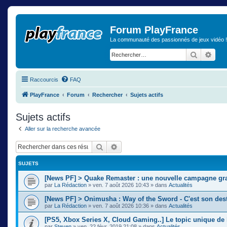
Forum PlayFrance
La communauté des passionnés de jeux vidéo !
Recherch
Rech
Raccourcis
FAQ
PlayFrance
Forum
Rechercher
Sujets actifs
Sujets actifs
Aller sur la recherche avancée
Rechercher
Recherche avancée
SUJETS
[News PF] > Quake Remaster : une nouvelle campagne gra
par
La Rédaction
»
ven. 7 août 2026 10:43
» dans
Actualités
[News PF] > Onimusha : Way of the Sword - C'est son des
par
La Rédaction
»
ven. 7 août 2026 10:36
» dans
Actualités
[PS5, Xbox Series X, Cloud Gaming..] Le topic unique de 
par
Steven
»
ven. 22 févr. 2019 21:08
» dans
Actualités