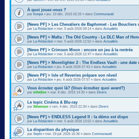
À quoi jouez-vous ?
par
Koopa
»
jeu. 10 déc. 2015 02:25
» dans
Communauté
[News PF] > Les Chevaliers de Baphomet - Les Boucliers 
par
La Rédaction
»
mer. 5 août 2026 09:14
» dans
Actualités
[News PF] > Mafia : The Old Country - Le DLC Man of Ho
par
La Rédaction
»
mer. 5 août 2026 12:52
» dans
Actualités
[News PF] > Crimson Moon : encore un jeu à la rentrée
par
La Rédaction
»
mer. 5 août 2026 12:47
» dans
Actualités
[News PF] > Moonlighter 2 : The Endless Vault - une date
par
La Rédaction
»
jeu. 6 août 2026 07:43
» dans
Actualités
[News PF] > Isle of Reveries prépare son réveil
par
La Rédaction
»
jeu. 6 août 2026 07:57
» dans
Actualités
Vous écoutez quoi là? (Vous écoutiez quoi avant?)
par
infel2no
»
mar. 8 déc. 2015 14:30
» dans
Divers
Le topic Cinéma & Blu-ray
par
Silversun
»
ven. 4 déc. 2015 22:30
» dans
Divers
[News PF] > ENDLESS Legend II : la démo est dispo
par
La Rédaction
»
mer. 5 août 2026 13:02
» dans
Actualités
La disparition du physique
par
Sephi
»
mer. 29 juil. 2026 16:36
» dans
Communauté