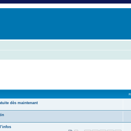
er
erche avancée
R
tuite dès maintenant
tin
l’infos