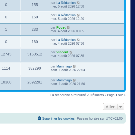
par
La Rédaction
0
155
mer. 5 août 2026 12:38
par
La Rédaction
0
160
mer. 5 août 2026 12:20
par
Pouet
1
233
mar. 4 août 2026 09:05
par
La Rédaction
0
160
mar. 4 août 2026 07:36
par
Vincent
12745
5150512
mar. 4 août 2026 07:35
par
Mammago
1114
382290
sam. 1 août 2026 22:04
par
Mammago
10360
2692201
sam. 1 août 2026 21:56
La recherche a retourné 20 résultats • Page
1
sur
1
Aller
Supprimer les cookies
Fuseau horaire sur
UTC+02:00