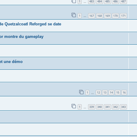
1
483
484
485
486
487
…
1
167
168
169
170
171
…
de Quetzalcoatl Reforged se date
nor montre du gameplay
 et une démo
1
12
13
14
15
16
…
1
339
340
341
342
343
…