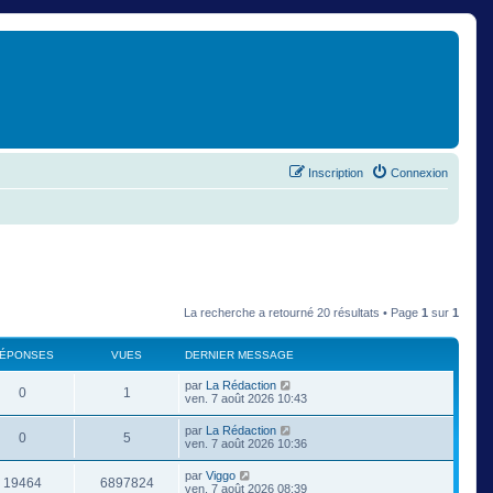
Inscription
Connexion
La recherche a retourné 20 résultats • Page
1
sur
1
ÉPONSES
VUES
DERNIER MESSAGE
par
La Rédaction
0
1
ven. 7 août 2026 10:43
par
La Rédaction
0
5
ven. 7 août 2026 10:36
par
Viggo
19464
6897824
ven. 7 août 2026 08:39