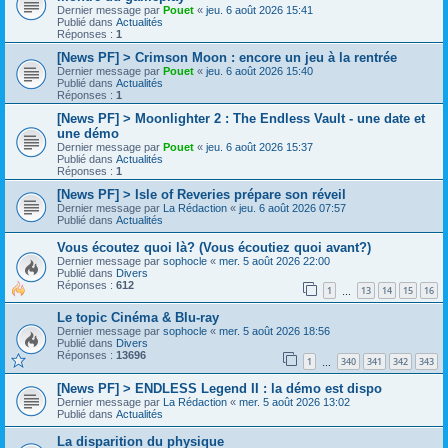
Dernier message par
Pouet
«
jeu. 6 août 2026 15:41
Publié dans
Actualités
Réponses :
1
[News PF] > Crimson Moon : encore un jeu à la rentrée
Dernier message par
Pouet
«
jeu. 6 août 2026 15:40
Publié dans
Actualités
Réponses :
1
[News PF] > Moonlighter 2 : The Endless Vault - une date et
une démo
Dernier message par
Pouet
«
jeu. 6 août 2026 15:37
Publié dans
Actualités
Réponses :
1
[News PF] > Isle of Reveries prépare son réveil
Dernier message par
La Rédaction
«
jeu. 6 août 2026 07:57
Publié dans
Actualités
Vous écoutez quoi là? (Vous écoutiez quoi avant?)
Dernier message par
sophocle
«
mer. 5 août 2026 22:00
Publié dans
Divers
Réponses :
612
1
13
14
15
16
…
Le topic Cinéma & Blu-ray
Dernier message par
sophocle
«
mer. 5 août 2026 18:56
Publié dans
Divers
Réponses :
13696
1
340
341
342
343
…
[News PF] > ENDLESS Legend II : la démo est dispo
Dernier message par
La Rédaction
«
mer. 5 août 2026 13:02
Publié dans
Actualités
La disparition du physique