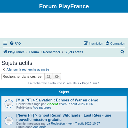
Forum PlayFrance
FAQ
Inscription
Connexion
R
PlayFrance
Forum
Rechercher
Sujets actifs
e
Sujets actifs
c
Aller sur la recherche avancée
h
Rechercher
Recherche avancée
e
La recherche a retourné 23 résultats • Page
1
sur
1
r
Sujets
c
[Mur PF] > Salvation : Echoes of War en démo
h
Dernier message par
Vincent
«
ven. 7 août 2026 11:06
e
Publié dans
Vos partages
r
[News PF] > Ghost Recon Wildlands : Last Rites - une
nouvelle mission gratuite
Dernier message par
La Rédaction
«
ven. 7 août 2026 10:57
Publié dans
Actualités