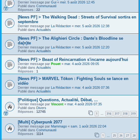
Dernier message par
Gui
«
mer. 5 août 2026 12:45
Publié dans
Communauté
Réponses :
22
[News PF] > The Walking Dead : Streets of Survival sortira en
septembre
Dernier message par
La Rédaction
«
mer. 5 août 2026 12:38
Publié dans
Actualités
[News PF] > The Alighieri Circle : Dante's Bloodline se
da(n)te
Dernier message par
La Rédaction
«
mer. 5 août 2026 12:20
Publié dans
Actualités
[News PF] > Beast of Reincarnation s'incarne aujourd'hui
Dernier message par
Pouet
«
mar. 4 août 2026 09:05
Publié dans
Actualités
Réponses :
1
[News PF] > MARVEL Tōkon : Fighting Souls se lance en
vidéo
Dernier message par
La Rédaction
«
mar. 4 août 2026 07:36
Publié dans
Actualités
[Politique] Questions, Actualité, Débat, ...
Dernier message par
Vincent
«
mar. 4 août 2026 07:35
Publié dans
Divers
Réponses :
12745
1
316
317
318
319
…
[Multi] Cyberpunk 2077
Dernier message par
Mammago
«
sam. 1 août 2026 22:04
Publié dans
Communauté
Réponses :
1114
1
25
26
27
28
…