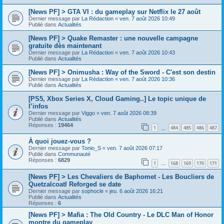
[News PF] > GTA VI : du gameplay sur Netflix le 27 août
Dernier message par
La Rédaction
«
ven. 7 août 2026 10:49
Publié dans
Actualités
[News PF] > Quake Remaster : une nouvelle campagne
gratuite dès maintenant
Dernier message par
La Rédaction
«
ven. 7 août 2026 10:43
Publié dans
Actualités
[News PF] > Onimusha : Way of the Sword - C'est son destin
Dernier message par
La Rédaction
«
ven. 7 août 2026 10:36
Publié dans
Actualités
[PS5, Xbox Series X, Cloud Gaming..] Le topic unique de
l’infos
Dernier message par
Viggo
«
ven. 7 août 2026 08:39
Publié dans
Actualités
Réponses :
19464
1
484
485
486
487
…
À quoi jouez-vous ?
Dernier message par
Tonio_S
«
ven. 7 août 2026 07:17
Publié dans
Communauté
Réponses :
6829
1
168
169
170
171
…
[News PF] > Les Chevaliers de Baphomet - Les Boucliers de
Quetzalcoatl Reforged se date
Dernier message par
sophocle
«
jeu. 6 août 2026 16:21
Publié dans
Actualités
Réponses :
6
[News PF] > Mafia : The Old Country - Le DLC Man of Honor
montre du gameplay