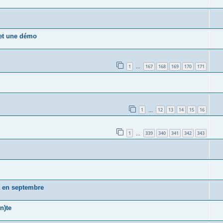
 et une démo
1
167
168
169
170
171
…
1
12
13
14
15
16
…
1
339
340
341
342
343
…
a en septembre
n)te