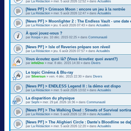
par
La Rédaction
»
mer. 5 août 2026 12:52
» dans
Actualités
[News PF] > Crimson Moon : encore un jeu à la rentrée
par
La Rédaction
»
mer. 5 août 2026 12:47
» dans
Actualités
[News PF] > Moonlighter 2 : The Endless Vault - une date
par
La Rédaction
»
jeu. 6 août 2026 07:43
» dans
Actualités
À quoi jouez-vous ?
par
Koopa
»
jeu. 10 déc. 2015 02:25
» dans
Communauté
[News PF] > Isle of Reveries prépare son réveil
par
La Rédaction
»
jeu. 6 août 2026 07:57
» dans
Actualités
Vous écoutez quoi là? (Vous écoutiez quoi avant?)
par
infel2no
»
mar. 8 déc. 2015 14:30
» dans
Divers
Le topic Cinéma & Blu-ray
par
Silversun
»
ven. 4 déc. 2015 22:30
» dans
Divers
[News PF] > ENDLESS Legend II : la démo est dispo
par
La Rédaction
»
mer. 5 août 2026 13:02
» dans
Actualités
La disparition du physique
par
Sephi
»
mer. 29 juil. 2026 16:36
» dans
Communauté
[News PF] > The Walking Dead : Streets of Survival sortir
par
La Rédaction
»
mer. 5 août 2026 12:38
» dans
Actualités
[News PF] > The Alighieri Circle : Dante's Bloodline se da(
par
La Rédaction
»
mer. 5 août 2026 12:20
» dans
Actualités