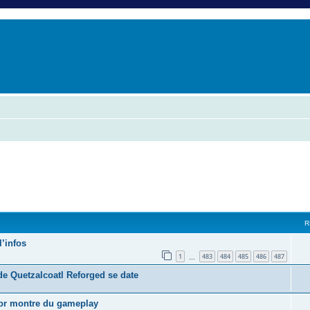
er
erche avancée
R
l’infos
1
483
484
485
486
487
…
de Quetzalcoatl Reforged se date
nor montre du gameplay