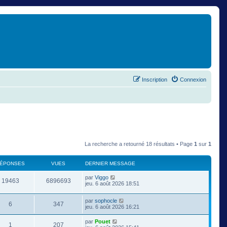
Inscription
Connexion
La recherche a retourné 18 résultats • Page
1
sur
1
ÉPONSES
VUES
DERNIER MESSAGE
par
Viggo
19463
6896693
jeu. 6 août 2026 18:51
par
sophocle
6
347
jeu. 6 août 2026 16:21
par
Pouet
1
207