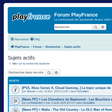
Forum PlayFrance
La communauté des passionnés de jeux vidéo !
Recherch
Rech
Raccourcis
FAQ
PlayFrance
Forum
Rechercher
Sujets actifs
Sujets actifs
Aller sur la recherche avancée
Rechercher
Recherche avancée
SUJETS
[PS5, Xbox Series X, Cloud Gaming..] Le topic unique de 
par
Steven
»
ven. 22 févr. 2019 21:08
» dans
Actualités
[News PF] > Les Chevaliers de Baphomet - Les Boucliers 
par
La Rédaction
»
mer. 5 août 2026 09:14
» dans
Actualités
[News PF] > Mafia : The Old Country - Le DLC Man of Ho