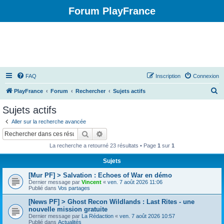
Forum PlayFrance
FAQ
Inscription
Connexion
R
PlayFrance
Forum
Rechercher
Sujets actifs
e
Sujets actifs
c
Aller sur la recherche avancée
h
Rechercher
Recherche avancée
e
La recherche a retourné 23 résultats • Page
1
sur
1
r
Sujets
c
[Mur PF] > Salvation : Echoes of War en démo
h
Dernier message par
Vincent
«
ven. 7 août 2026 11:06
e
Publié dans
Vos partages
r
[News PF] > Ghost Recon Wildlands : Last Rites - une
nouvelle mission gratuite
Dernier message par
La Rédaction
«
ven. 7 août 2026 10:57
Publié dans
Actualités