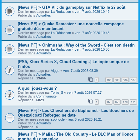
[News PF] > GTA VI : du gameplay sur Netflix le 27 août
Dernier message par
La Rédaction
«
ven. 7 août 2026 10:49
Publié dans
Actualités
[News PF] > Quake Remaster : une nouvelle campagne
gratuite dès maintenant
Dernier message par
La Rédaction
«
ven. 7 août 2026 10:43
Publié dans
Actualités
[News PF] > Onimusha : Way of the Sword - C'est son destin
Dernier message par
La Rédaction
«
ven. 7 août 2026 10:36
Publié dans
Actualités
[PS5, Xbox Series X, Cloud Gaming..] Le topic unique de
l’infos
Dernier message par
Viggo
«
ven. 7 août 2026 08:39
Publié dans
Actualités
Réponses :
19464
1
484
485
486
487
…
À quoi jouez-vous ?
Dernier message par
Tonio_S
«
ven. 7 août 2026 07:17
Publié dans
Communauté
Réponses :
6829
1
168
169
170
171
…
[News PF] > Les Chevaliers de Baphomet - Les Boucliers de
Quetzalcoatl Reforged se date
Dernier message par
sophocle
«
jeu. 6 août 2026 16:21
Publié dans
Actualités
Réponses :
6
[News PF] > Mafia : The Old Country - Le DLC Man of Honor
montre du gameplay