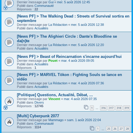
Dernier message par
Gui
«
mer. 5 août 2026 12:45
Publié dans
Communauté
Réponses :
22
[News PF] > The Walking Dead : Streets of Survival sortira en
septembre
Dernier message par
La Rédaction
«
mer. 5 août 2026 12:38
Publié dans
Actualités
[News PF] > The Alighieri Circle : Dante's Bloodline se
da(n)te
Dernier message par
La Rédaction
«
mer. 5 août 2026 12:20
Publié dans
Actualités
[News PF] > Beast of Reincarnation s'incarne aujourd'hui
Dernier message par
Pouet
«
mar. 4 août 2026 09:05
Publié dans
Actualités
Réponses :
1
[News PF] > MARVEL Tōkon : Fighting Souls se lance en
vidéo
Dernier message par
La Rédaction
«
mar. 4 août 2026 07:36
Publié dans
Actualités
[Politique] Questions, Actualité, Débat, ...
Dernier message par
Vincent
«
mar. 4 août 2026 07:35
Publié dans
Divers
Réponses :
12745
1
316
317
318
319
…
[Multi] Cyberpunk 2077
Dernier message par
Mammago
«
sam. 1 août 2026 22:04
Publié dans
Communauté
Réponses :
1114
1
25
26
27
28
…