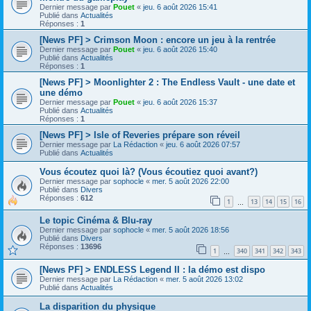
Dernier message par
Pouet
«
jeu. 6 août 2026 15:41
Publié dans
Actualités
Réponses :
1
[News PF] > Crimson Moon : encore un jeu à la rentrée
Dernier message par
Pouet
«
jeu. 6 août 2026 15:40
Publié dans
Actualités
Réponses :
1
[News PF] > Moonlighter 2 : The Endless Vault - une date et
une démo
Dernier message par
Pouet
«
jeu. 6 août 2026 15:37
Publié dans
Actualités
Réponses :
1
[News PF] > Isle of Reveries prépare son réveil
Dernier message par
La Rédaction
«
jeu. 6 août 2026 07:57
Publié dans
Actualités
Vous écoutez quoi là? (Vous écoutiez quoi avant?)
Dernier message par
sophocle
«
mer. 5 août 2026 22:00
Publié dans
Divers
Réponses :
612
1
13
14
15
16
…
Le topic Cinéma & Blu-ray
Dernier message par
sophocle
«
mer. 5 août 2026 18:56
Publié dans
Divers
Réponses :
13696
1
340
341
342
343
…
[News PF] > ENDLESS Legend II : la démo est dispo
Dernier message par
La Rédaction
«
mer. 5 août 2026 13:02
Publié dans
Actualités
La disparition du physique