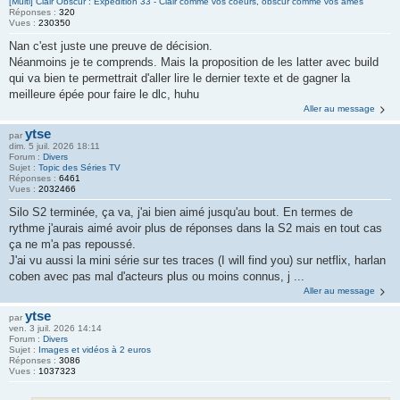
[Multi] Clair Obscur : Expedition 33 - Clair comme vos coeurs, obscur comme vos âmes
Réponses :
320
Vues :
230350
Nan c'est juste une preuve de décision.
Néanmoins je te comprends. Mais la proposition de les latter avec build
qui va bien te permettrait d'aller lire le dernier texte et de gagner la
meilleure épée pour faire le dlc, huhu
Aller au message
ytse
par
dim. 5 juil. 2026 18:11
Forum :
Divers
Sujet :
Topic des Séries TV
Réponses :
6461
Vues :
2032466
Silo S2 terminée, ça va, j'ai bien aimé jusqu'au bout. En termes de
rythme j'aurais aimé avoir plus de réponses dans la S2 mais en tout cas
ça ne m'a pas repoussé.
J'ai vu aussi la mini série sur tes traces (I will find you) sur netflix, harlan
coben avec pas mal d'acteurs plus ou moins connus, j ...
Aller au message
ytse
par
ven. 3 juil. 2026 14:14
Forum :
Divers
Sujet :
Images et vidéos à 2 euros
Réponses :
3086
Vues :
1037323