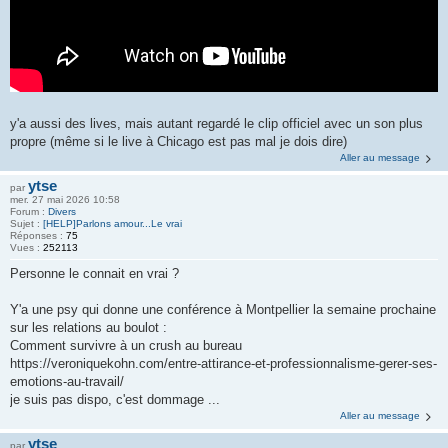
y'a aussi des lives, mais autant regardé le clip officiel avec un son plus
propre (même si le live à Chicago est pas mal je dois dire)
Aller au message
ytse
par
mer. 27 mai 2026 10:58
Forum :
Divers
Sujet :
[HELP]Parlons amour...Le vrai
Réponses :
75
Vues :
252113
Personne le connait en vrai ?
Y'a une psy qui donne une conférence à Montpellier la semaine prochaine
sur les relations au boulot :
Comment survivre à un crush au bureau
https://veroniquekohn.com/entre-attirance-et-professionnalisme-gerer-ses-
emotions-au-travail/
je suis pas dispo, c'est dommage ...
Aller au message
ytse
par