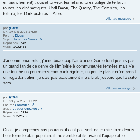
embranchement) : quand tu veux les refaire, tu es obligé de te farcir
toutes les cinématiques. Until Dawn, The Quarry, The Complex, les
telltale, les Dark pictures... Alors ...
Aller au message
ytse
par
lun. 29 juin 2026 17:28
Forum :
Divers
Sujet :
Topic des Séries TV
Réponses :
6461
Vues :
2032466
J'ai commencé Silo , j'aime beaucoup l'ambiance. Sur le fond je suis pas
un grand fan de ce genre de film/série à communautés fermées mais y'a
une touche un peu retro steam punk rigolote, un peu le plaisir qu'on prend
en regardant alien, je sais pas exactement mais bref, j'espère que la suite
sera ...
Aller au message
ytse
par
lun. 29 juin 2026 17:22
Forum :
Communauté
Sujet :
À quoi jouez-vous ?
Réponses :
6830
Vues :
2752326
Ouais je comprends pas pourquoi ils ont pas sorti de jeu similaire depuis.
Leur formule était populaire il me semble et ils avaient l'équipe et le