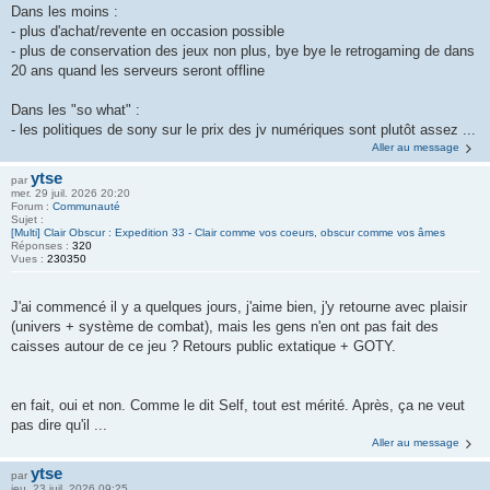
Dans les moins :
- plus d'achat/revente en occasion possible
- plus de conservation des jeux non plus, bye bye le retrogaming de dans
20 ans quand les serveurs seront offline
Dans les "so what" :
- les politiques de sony sur le prix des jv numériques sont plutôt assez ...
Aller au message
ytse
par
mer. 29 juil. 2026 20:20
Forum :
Communauté
Sujet :
[Multi] Clair Obscur : Expedition 33 - Clair comme vos coeurs, obscur comme vos âmes
Réponses :
320
Vues :
230350
J'ai commencé il y a quelques jours, j'aime bien, j'y retourne avec plaisir
(univers + système de combat), mais les gens n'en ont pas fait des
caisses autour de ce jeu ? Retours public extatique + GOTY.
en fait, oui et non. Comme le dit Self, tout est mérité. Après, ça ne veut
pas dire qu'il ...
Aller au message
ytse
par
jeu. 23 juil. 2026 09:25