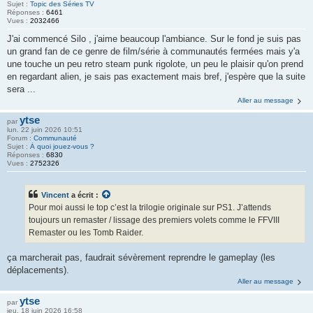
Sujet :
Topic des Séries TV
Réponses :
6461
Vues :
2032466
J'ai commencé Silo , j'aime beaucoup l'ambiance. Sur le fond je suis pas
un grand fan de ce genre de film/série à communautés fermées mais y'a
une touche un peu retro steam punk rigolote, un peu le plaisir qu'on prend
en regardant alien, je sais pas exactement mais bref, j'espère que la suite
sera ...
Aller au message
ytse
par
lun. 22 juin 2026 10:51
Forum :
Communauté
Sujet :
À quoi jouez-vous ?
Réponses :
6830
Vues :
2752326
Vincent
a écrit :
Pour moi aussi le top c’est la trilogie originale sur PS1. J’attends
toujours un remaster / lissage des premiers volets comme le FFVIII
Remaster ou les Tomb Raider.
ça marcherait pas, faudrait sévèrement reprendre le gameplay (les
déplacements).
Aller au message
ytse
par
jeu. 18 juin 2026 16:58