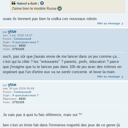
Halouf
a écrit :
J'aime bien le modèle Russe
ouais ils tiennent pas bien la vodka ces nouveaux robots
Aller au message
ytse
par
ven. 3 juil. 2026 14:07
Forum :
Communauté
Sujet :
À quoi jouez-vous ?
Réponses :
6830
Vues :
2752326
ouch, pas sûr que j'aurais envie de me lancer dans un jeu comme ça...
c'est qui la cible ? les "entourants" ? parents, profs, éducation ? parce
que j'imagine que tu te lances pas dans 10h de jeu avec des mômes en
espérant que l'un d'entre eux va se sentir concerné. et lever la main.
Aller au message
ytse
par
mar. 30 juin 2026 09:49
Forum :
Communauté
Sujet :
À quoi jouez-vous ?
Réponses :
6830
Vues :
2752326
Je sais pas à quoi tu fais référence, mais oui ^^
ben c'est un triste fait dans l'immense majorité des jeux de ce genre (à