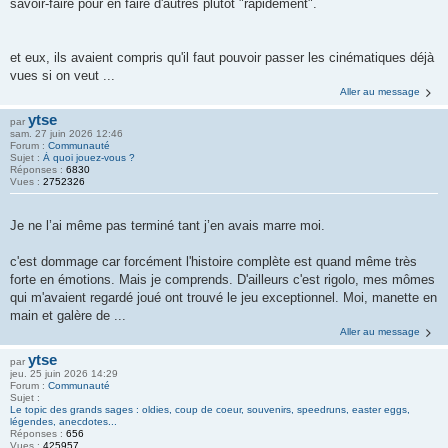
savoir-faire pour en faire d'autres plutôt "rapidement".
et eux, ils avaient compris qu'il faut pouvoir passer les cinématiques déjà
vues si on veut ...
Aller au message
ytse
par
sam. 27 juin 2026 12:46
Forum :
Communauté
Sujet :
À quoi jouez-vous ?
Réponses :
6830
Vues :
2752326
Je ne l’ai même pas terminé tant j’en avais marre moi.
c'est dommage car forcément l'histoire complète est quand même très
forte en émotions. Mais je comprends. D'ailleurs c'est rigolo, mes mômes
qui m'avaient regardé joué ont trouvé le jeu exceptionnel. Moi, manette en
main et galère de ...
Aller au message
ytse
par
jeu. 25 juin 2026 14:29
Forum :
Communauté
Sujet :
Le topic des grands sages : oldies, coup de coeur, souvenirs, speedruns, easter eggs,
légendes, anecdotes...
Réponses :
656
Vues :
425957