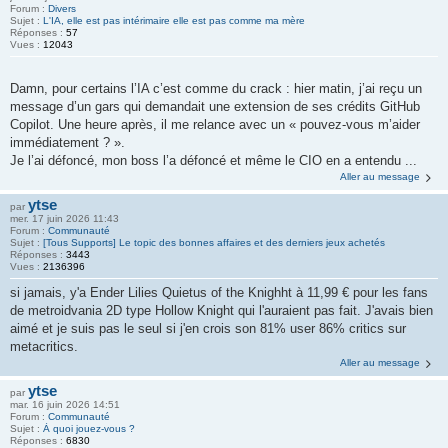
Forum :
Divers
Sujet :
L'IA, elle est pas intérimaire elle est pas comme ma mère
Réponses :
57
Vues :
12043
Damn, pour certains l’IA c’est comme du crack : hier matin, j’ai reçu un
message d’un gars qui demandait une extension de ses crédits GitHub
Copilot. Une heure après, il me relance avec un « pouvez-vous m’aider
immédiatement ? ».
Je l’ai défoncé, mon boss l’a défoncé et même le CIO en a entendu ...
Aller au message
ytse
par
mer. 17 juin 2026 11:43
Forum :
Communauté
Sujet :
[Tous Supports] Le topic des bonnes affaires et des derniers jeux achetés
Réponses :
3443
Vues :
2136396
si jamais, y'a Ender Lilies Quietus of the Knighht à 11,99 € pour les fans
de metroidvania 2D type Hollow Knight qui l'auraient pas fait. J'avais bien
aimé et je suis pas le seul si j'en crois son 81% user 86% critics sur
metacritics.
Aller au message
ytse
par
mar. 16 juin 2026 14:51
Forum :
Communauté
Sujet :
À quoi jouez-vous ?
Réponses :
6830