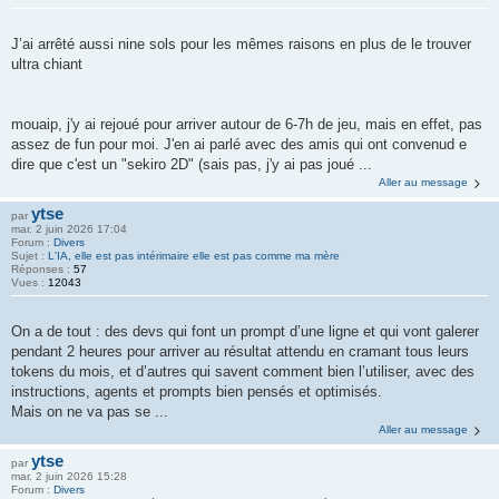
J’ai arrêté aussi nine sols pour les mêmes raisons en plus de le trouver
ultra chiant
mouaip, j'y ai rejoué pour arriver autour de 6-7h de jeu, mais en effet, pas
assez de fun pour moi. J'en ai parlé avec des amis qui ont convenud e
dire que c'est un "sekiro 2D" (sais pas, j'y ai pas joué ...
Aller au message
ytse
par
mar. 2 juin 2026 17:04
Forum :
Divers
Sujet :
L'IA, elle est pas intérimaire elle est pas comme ma mère
Réponses :
57
Vues :
12043
On a de tout : des devs qui font un prompt d’une ligne et qui vont galerer
pendant 2 heures pour arriver au résultat attendu en cramant tous leurs
tokens du mois, et d’autres qui savent comment bien l’utiliser, avec des
instructions, agents et prompts bien pensés et optimisés.
Mais on ne va pas se ...
Aller au message
ytse
par
mar. 2 juin 2026 15:28
Forum :
Divers