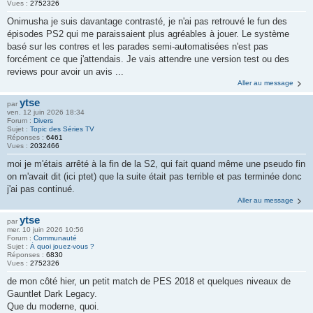
Vues :
2752326
Onimusha je suis davantage contrasté, je n'ai pas retrouvé le fun des
épisodes PS2 qui me paraissaient plus agréables à jouer. Le système
basé sur les contres et les parades semi-automatisées n'est pas
forcément ce que j'attendais. Je vais attendre une version test ou des
reviews pour avoir un avis ...
Aller au message
ytse
par
ven. 12 juin 2026 18:34
Forum :
Divers
Sujet :
Topic des Séries TV
Réponses :
6461
Vues :
2032466
moi je m'étais arrêté à la fin de la S2, qui fait quand même une pseudo fin
on m'avait dit (ici ptet) que la suite était pas terrible et pas terminée donc
j'ai pas continué.
Aller au message
ytse
par
mer. 10 juin 2026 10:56
Forum :
Communauté
Sujet :
À quoi jouez-vous ?
Réponses :
6830
Vues :
2752326
de mon côté hier, un petit match de PES 2018 et quelques niveaux de
Gauntlet Dark Legacy.
Que du moderne, quoi.