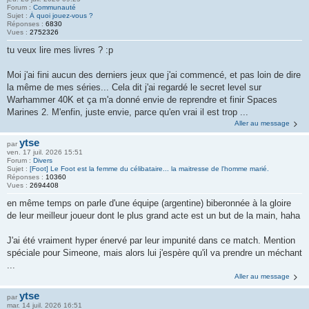
Forum :
Communauté
Sujet :
À quoi jouez-vous ?
Réponses :
6830
Vues :
2752326
tu veux lire mes livres ? :p
Moi j'ai fini aucun des derniers jeux que j'ai commencé, et pas loin de dire
la même de mes séries... Cela dit j'ai regardé le secret level sur
Warhammer 40K et ça m'a donné envie de reprendre et finir Spaces
Marines 2. M'enfin, juste envie, parce qu'en vrai il est trop ...
Aller au message
ytse
par
ven. 17 juil. 2026 15:51
Forum :
Divers
Sujet :
[Foot] Le Foot est la femme du célibataire... la maitresse de l'homme marié.
Réponses :
10360
Vues :
2694408
en même temps on parle d'une équipe (argentine) biberonnée à la gloire
de leur meilleur joueur dont le plus grand acte est un but de la main, haha
J'ai été vraiment hyper énervé par leur impunité dans ce match. Mention
spéciale pour Simeone, mais alors lui j'espère qu'il va prendre un méchant
...
Aller au message
ytse
par
mar. 14 juil. 2026 16:51