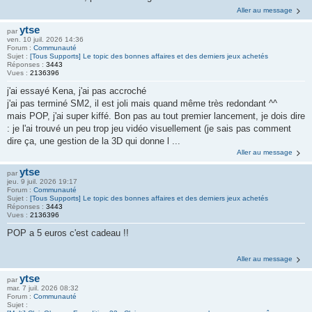
Aller au message
ytse
par
ven. 10 juil. 2026 14:36
Forum :
Communauté
Sujet :
[Tous Supports] Le topic des bonnes affaires et des derniers jeux achetés
Réponses :
3443
Vues :
2136396
j'ai essayé Kena, j'ai pas accroché
j'ai pas terminé SM2, il est joli mais quand même très redondant ^^
mais POP, j'ai super kiffé. Bon pas au tout premier lancement, je dois dire
: je l'ai trouvé un peu trop jeu vidéo visuellement (je sais pas comment
dire ça, une gestion de la 3D qui donne l ...
Aller au message
ytse
par
jeu. 9 juil. 2026 19:17
Forum :
Communauté
Sujet :
[Tous Supports] Le topic des bonnes affaires et des derniers jeux achetés
Réponses :
3443
Vues :
2136396
POP a 5 euros c'est cadeau !!
Aller au message
ytse
par
mar. 7 juil. 2026 08:32
Forum :
Communauté
Sujet :