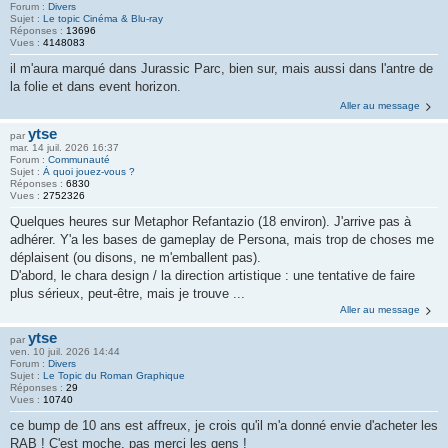
Forum :
Divers
Sujet :
Le topic Cinéma & Blu-ray
Réponses :
13696
Vues :
4148083
il m'aura marqué dans Jurassic Parc, bien sur, mais aussi dans l'antre de
la folie et dans event horizon.
Aller au message
ytse
par
mar. 14 juil. 2026 16:37
Forum :
Communauté
Sujet :
À quoi jouez-vous ?
Réponses :
6830
Vues :
2752326
Quelques heures sur Metaphor Refantazio (18 environ). J'arrive pas à
adhérer. Y'a les bases de gameplay de Persona, mais trop de choses me
déplaisent (ou disons, ne m'emballent pas).
D'abord, le chara design / la direction artistique : une tentative de faire
plus sérieux, peut-être, mais je trouve ...
Aller au message
ytse
par
ven. 10 juil. 2026 14:44
Forum :
Divers
Sujet :
Le Topic du Roman Graphique
Réponses :
29
Vues :
10740
ce bump de 10 ans est affreux, je crois qu'il m'a donné envie d'acheter les
RAB ! C'est moche, pas merci les gens !