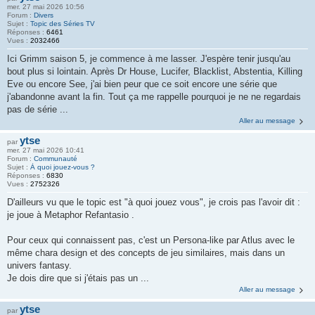
mer. 27 mai 2026 10:56
Forum :
Divers
Sujet :
Topic des Séries TV
Réponses :
6461
Vues :
2032466
Ici Grimm saison 5, je commence à me lasser. J'espère tenir jusqu'au
bout plus si lointain. Après Dr House, Lucifer, Blacklist, Abstentia, Killing
Eve ou encore See, j'ai bien peur que ce soit encore une série que
j'abandonne avant la fin. Tout ça me rappelle pourquoi je ne ne regardais
pas de série ...
Aller au message
ytse
par
mer. 27 mai 2026 10:41
Forum :
Communauté
Sujet :
À quoi jouez-vous ?
Réponses :
6830
Vues :
2752326
D'ailleurs vu que le topic est "à quoi jouez vous", je crois pas l'avoir dit :
je joue à Metaphor Refantasio .
Pour ceux qui connaissent pas, c'est un Persona-like par Atlus avec le
même chara design et des concepts de jeu similaires, mais dans un
univers fantasy.
Je dois dire que si j'étais pas un ...
Aller au message
ytse
par