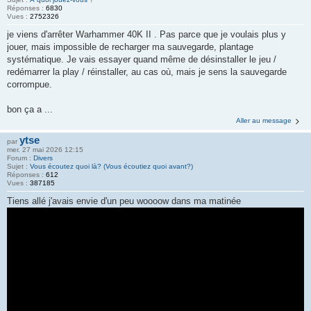
Réponses :
6830
Vues :
2752326
je viens d'arrêter Warhammer 40K II . Pas parce que je voulais plus y
jouer, mais impossible de recharger ma sauvegarde, plantage
systématique. Je vais essayer quand même de désinstaller le jeu /
redémarrer la play / réinstaller, au cas où, mais je sens la sauvegarde
corrompue.
bon ça a ...
Aller au message
ytse
par
mer. 27 mai 2026 12:15
Forum :
Divers
Sujet :
Vous écoutez quoi là? (Vous écoutiez quoi avant?)
Réponses :
612
Vues :
387185
Tiens allé j'avais envie d'un peu woooow dans ma matinée