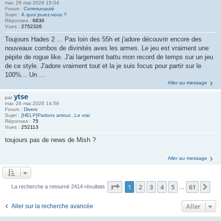
mar. 26 mai 2026 15:04
Forum :
Communauté
Sujet :
À quoi jouez-vous ?
Réponses :
6830
Vues :
2752326
Toujours Hades 2 ... Pas loin des 55h et j'adore découvrir encore des
nouveaux combos de divinités aves les armes. Le jeu est vraiment une
pépite de rogue like. J'ai largement battu mon record de temps sur un jeu
de ce style. J'adore vraiment tout et la je suis focus pour partir sur le
100%... Un ...
Aller au message
ytse
par
mar. 26 mai 2026 14:58
Forum :
Divers
Sujet :
[HELP]Parlons amour...Le vrai
Réponses :
75
Vues :
252113
toujours pas de news de Mish ?
Aller au message
Page
1
sur
61
1
2
3
4
5
61
Su
La recherche a retourné 2414 résultats
…
Aller
Aller sur la recherche avancée