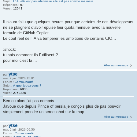
Sujet :
L'IA, elle est pas intérimaire elle est pas comme ma mère
Réponses :
57
Vues :
12043
Il n’aura fallu que quelques heures pour que certains de nos développeurs
ne se plaignent d’avoir épuisé leur quota mensuel avec la nouvelle
formule de GitHub Copilot…
Le coût réel de l’IA va tempérer les ambitions de certains CIO…
:shock:
tu sais comment ils l'utilisent ?
pour moi c'est la ...
Aller au message
ytse
par
mar. 2 juin 2026 13:01
Forum :
Communauté
Sujet :
À quoi jouez-vous ?
Réponses :
6830
Vues :
2752326
Ben ou alors j'ai pas compris.
Javoue que depuis Prince of persia je conçois plus de pas pouvoir
simplement prendre un screenshot sur la map.
Aller au message
ytse
par
mar. 2 juin 2026 09:50
Forum :
Communauté
Sujet :
À quoi jouez-vous ?