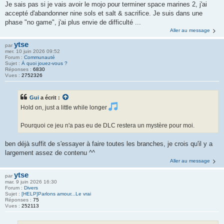
Je sais pas si je vais avoir le mojo pour terminer space marines 2, j'ai
accepté d'abandonner nine sols et salt & sacrifice. Je suis dans une
phase "no game", j'ai plus envie de difficulté ...
Aller au message
ytse
par
mer. 10 juin 2026 09:52
Forum :
Communauté
Sujet :
À quoi jouez-vous ?
Réponses :
6830
Vues :
2752326
Gui
a écrit :
Hold on, just a little while longer
Pourquoi ce jeu n'a pas eu de DLC restera un mystère pour moi.
ben déjà suffit de s'essayer à faire toutes les branches, je crois qu'il y a
largement assez de contenu ^^
Aller au message
ytse
par
mar. 9 juin 2026 16:30
Forum :
Divers
Sujet :
[HELP]Parlons amour...Le vrai
Réponses :
75
Vues :
252113