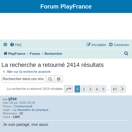
Forum PlayFrance
FAQ
Inscription
Connexion
R
PlayFrance
Forum
Rechercher
e
La recherche a retourné 2414 résultats
c
Aller sur la recherche avancée
h
Rechercher
Recherche avancée
e
Page
1
sur
61
1
2
3
4
5
61
Su
La recherche a retourné 2414 résultats
r
…
c
ytse
par
mer. 29 juil. 2026 20:28
h
Forum :
Communauté
Sujet :
La disparition du physique
e
Réponses :
22
Vues :
1386
r
Je suis partagé, moi aussi.