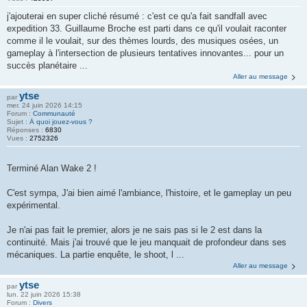
j'ajouterai en super cliché résumé : c'est ce qu'a fait sandfall avec
expedition 33. Guillaume Broche est parti dans ce qu'il voulait raconter
comme il le voulait, sur des thèmes lourds, des musiques osées, un
gameplay à l'intersection de plusieurs tentatives innovantes... pour un
succès planétaire ...
Aller au message
ytse
par
mer. 24 juin 2026 14:15
Forum :
Communauté
Sujet :
À quoi jouez-vous ?
Réponses :
6830
Vues :
2752326
Terminé Alan Wake 2 !
C'est sympa, J'ai bien aimé l'ambiance, l'histoire, et le gameplay un peu
expérimental.
Je n'ai pas fait le premier, alors je ne sais pas si le 2 est dans la
continuité. Mais j'ai trouvé que le jeu manquait de profondeur dans ses
mécaniques. La partie enquête, le shoot, l ...
Aller au message
ytse
par
lun. 22 juin 2026 15:38
Forum :
Divers