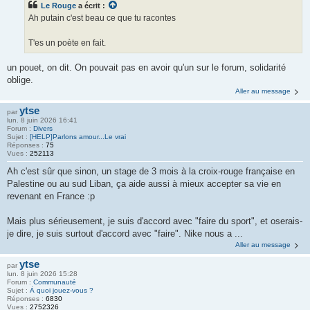
Le Rouge
a écrit :
Ah putain c'est beau ce que tu racontes
T'es un poète en fait.
un pouet, on dit. On pouvait pas en avoir qu'un sur le forum, solidarité
oblige.
Aller au message
ytse
par
lun. 8 juin 2026 16:41
Forum :
Divers
Sujet :
[HELP]Parlons amour...Le vrai
Réponses :
75
Vues :
252113
Ah c'est sûr que sinon, un stage de 3 mois à la croix-rouge française en
Palestine ou au sud Liban, ça aide aussi à mieux accepter sa vie en
revenant en France :p
Mais plus sérieusement, je suis d'accord avec "faire du sport", et oserais-
je dire, je suis surtout d'accord avec "faire". Nike nous a ...
Aller au message
ytse
par
lun. 8 juin 2026 15:28
Forum :
Communauté
Sujet :
À quoi jouez-vous ?
Réponses :
6830
Vues :
2752326