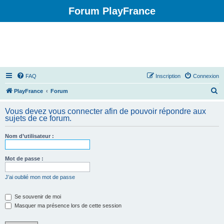
Forum PlayFrance
FAQ
Inscription
Connexion
R
PlayFrance
Forum
e
Vous devez vous connecter afin de pouvoir répondre aux
c
sujets de ce forum.
h
Nom d’utilisateur :
e
r
Mot de passe :
c
h
J’ai oublié mon mot de passe
e
Se souvenir de moi
r
Masquer ma présence lors de cette session