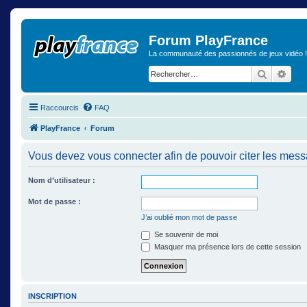
Forum PlayFrance
La communauté des passionnés de jeux vidéo !
Recherch
Rech
Raccourcis
FAQ
PlayFrance
Forum
Vous devez vous connecter afin de pouvoir citer les mes
Nom d’utilisateur :
Mot de passe :
J’ai oublié mon mot de passe
Se souvenir de moi
Masquer ma présence lors de cette session
INSCRIPTION