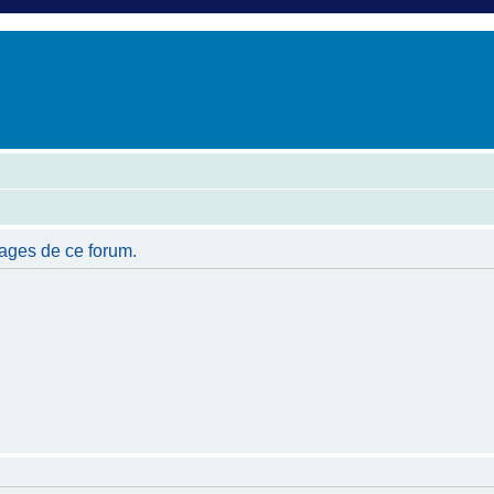
er
erche avancée
sages de ce forum.