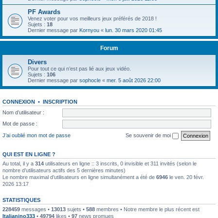
PF Awards
Venez voter pour vos meilleurs jeux préférés de 2018 !
Sujets :
18
Dernier message par
Kornyou
«
lun. 30 mars 2020 01:45
Forum
Divers
Pour tout ce qui n’est pas lié aux jeux vidéo.
Sujets :
106
Dernier message par
sophocle
«
mer. 5 août 2026 22:00
CONNEXION
•
INSCRIPTION
Nom d’utilisateur :
Mot de passe :
J’ai oublié mon mot de passe
Se souvenir de moi
QUI EST EN LIGNE ?
Au total, il y a
314
utilisateurs en ligne :: 3 inscrits, 0 invisible et 311 invités (selon le
nombre d’utilisateurs actifs des 5 dernières minutes)
Le nombre maximal d’utilisateurs en ligne simultanément a été de
6946
le ven. 20 févr.
2026 13:17
STATISTIQUES
228459
messages •
13013
sujets •
588
membres • Notre membre le plus récent est
Italianino333
•
49794
likes •
97
news promues