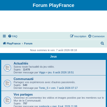
Forum PlayFrance
FAQ
Inscription
Connexion
R
PlayFrance
Forum
e
Nous sommes le ven. 7 août 2026 08:18
c
Jeux
h
Actualités
e
Suivez toute l’actualité du jeu vidéo.
Sujets :
11478
r
Dernier message par
Viggo
«
jeu. 6 août 2026 18:51
c
Communauté
Partagez vos expériences avec d’autres passionnés.
h
Sujets :
540
Dernier message par
Tonio_S
«
ven. 7 août 2026 07:17
e
Vos partages
r
Visionnez et commentez les vidéos et images postées par les membres sur le
Mur de la Communauté.
Sujets :
797
Dernier message par
sophocle
«
mer. 8 juil. 2026 11:08