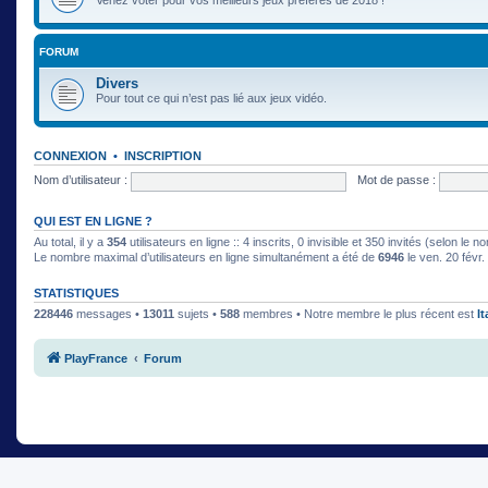
FORUM
Divers
Pour tout ce qui n’est pas lié aux jeux vidéo.
CONNEXION
•
INSCRIPTION
Nom d’utilisateur :
Mot de passe :
QUI EST EN LIGNE ?
Au total, il y a
354
utilisateurs en ligne :: 4 inscrits, 0 invisible et 350 invités (selon le
Le nombre maximal d’utilisateurs en ligne simultanément a été de
6946
le ven. 20 févr
STATISTIQUES
228446
messages •
13011
sujets •
588
membres • Notre membre le plus récent est
I
PlayFrance
Forum