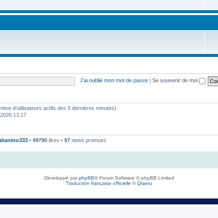
J’ai oublié mon mot de passe
|
Se souvenir de moi
 nombre d’utilisateurs actifs des 5 dernières minutes)
. 2026 13:17
talianino333
•
49790
likes •
97
news promues
Développé par
phpBB
® Forum Software © phpBB Limited
Traduction française officielle
©
Qiaeru