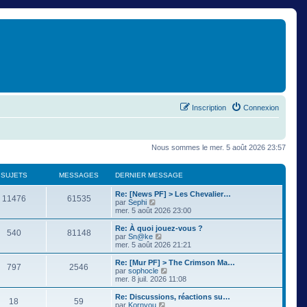
Inscription
Connexion
Nous sommes le mer. 5 août 2026 23:57
SUJETS
MESSAGES
DERNIER MESSAGE
Re: [News PF] > Les Chevalier…
11476
61535
C
par
Sephi
o
mer. 5 août 2026 23:00
n
s
Re: À quoi jouez-vous ?
540
81148
u
C
par
Sn@ke
l
o
mer. 5 août 2026 21:21
t
n
e
s
Re: [Mur PF] > The Crimson Ma…
797
2546
r
u
C
par
sophocle
l
l
o
mer. 8 juil. 2026 11:08
e
t
n
d
e
s
Re: Discussions, réactions su…
e
18
59
r
u
C
par
Kornyou