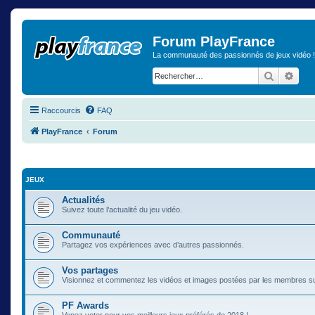
Forum PlayFrance
La communauté des passionnés de jeux vidéo !
Recherch
Rech
Raccourcis
FAQ
PlayFrance
Forum
JEUX
Actualités
Suivez toute l’actualité du jeu vidéo.
Communauté
Partagez vos expériences avec d’autres passionnés.
Vos partages
Visionnez et commentez les vidéos et images postées par les membres s
PF Awards
Venez voter pour vos meilleurs jeux préférés de 2018 !