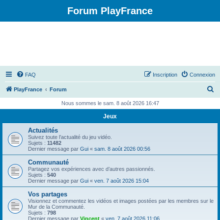
Forum PlayFrance
FAQ
Inscription
Connexion
R
PlayFrance
Forum
e
Nous sommes le sam. 8 août 2026 16:47
c
Jeux
h
Actualités
e
Suivez toute l’actualité du jeu vidéo.
Sujets :
11482
r
Dernier message par
Gui
«
sam. 8 août 2026 00:56
c
Communauté
Partagez vos expériences avec d’autres passionnés.
h
Sujets :
540
Dernier message par
Gui
«
ven. 7 août 2026 15:04
e
Vos partages
r
Visionnez et commentez les vidéos et images postées par les membres sur le
Mur de la Communauté.
Sujets :
798
Dernier message par
Vincent
«
ven. 7 août 2026 11:06