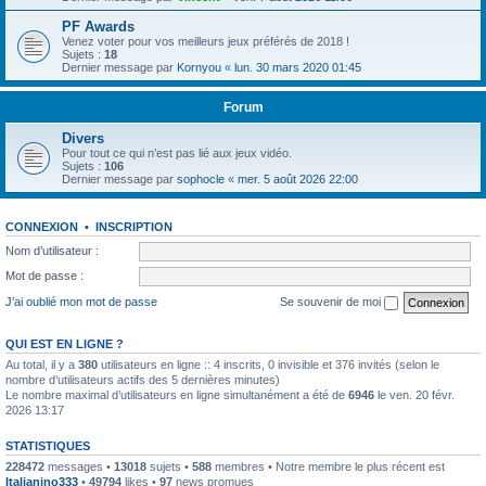
PF Awards
Venez voter pour vos meilleurs jeux préférés de 2018 !
Sujets :
18
Dernier message par
Kornyou
«
lun. 30 mars 2020 01:45
Forum
Divers
Pour tout ce qui n’est pas lié aux jeux vidéo.
Sujets :
106
Dernier message par
sophocle
«
mer. 5 août 2026 22:00
CONNEXION
•
INSCRIPTION
Nom d’utilisateur :
Mot de passe :
J’ai oublié mon mot de passe
Se souvenir de moi
QUI EST EN LIGNE ?
Au total, il y a
380
utilisateurs en ligne :: 4 inscrits, 0 invisible et 376 invités (selon le
nombre d’utilisateurs actifs des 5 dernières minutes)
Le nombre maximal d’utilisateurs en ligne simultanément a été de
6946
le ven. 20 févr.
2026 13:17
STATISTIQUES
228472
messages •
13018
sujets •
588
membres • Notre membre le plus récent est
Italianino333
•
49794
likes •
97
news promues