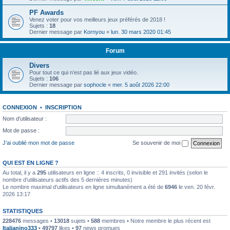
PF Awards
Venez voter pour vos meilleurs jeux préférés de 2018 !
Sujets :
18
Dernier message par
Kornyou
«
lun. 30 mars 2020 01:45
Forum
Divers
Pour tout ce qui n’est pas lié aux jeux vidéo.
Sujets :
106
Dernier message par
sophocle
«
mer. 5 août 2026 22:00
CONNEXION
•
INSCRIPTION
Nom d’utilisateur :
Mot de passe :
J’ai oublié mon mot de passe
Se souvenir de moi
QUI EST EN LIGNE ?
Au total, il y a
295
utilisateurs en ligne :: 4 inscrits, 0 invisible et 291 invités (selon le
nombre d’utilisateurs actifs des 5 dernières minutes)
Le nombre maximal d’utilisateurs en ligne simultanément a été de
6946
le ven. 20 févr.
2026 13:17
STATISTIQUES
228476
messages •
13018
sujets •
588
membres • Notre membre le plus récent est
Italianino333
•
49797
likes •
97
news promues