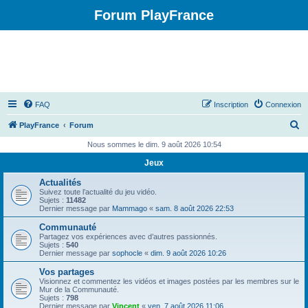
Forum PlayFrance
FAQ
Inscription
Connexion
R
PlayFrance
Forum
e
Nous sommes le dim. 9 août 2026 10:54
c
Jeux
h
Actualités
e
Suivez toute l’actualité du jeu vidéo.
Sujets :
11482
r
Dernier message par
Mammago
«
sam. 8 août 2026 22:53
c
Communauté
Partagez vos expériences avec d’autres passionnés.
h
Sujets :
540
Dernier message par
sophocle
«
dim. 9 août 2026 10:26
e
Vos partages
r
Visionnez et commentez les vidéos et images postées par les membres sur le
Mur de la Communauté.
Sujets :
798
Dernier message par
Vincent
«
ven. 7 août 2026 11:06