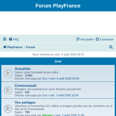
Forum PlayFrance
FAQ
Inscription
Connexion
R
PlayFrance
Forum
e
Nous sommes le sam. 8 août 2026 08:31
c
Jeux
h
Actualités
e
Suivez toute l’actualité du jeu vidéo.
Sujets :
11482
r
Dernier message par
Gui
«
sam. 8 août 2026 00:56
c
Communauté
Partagez vos expériences avec d’autres passionnés.
h
Sujets :
540
Dernier message par
Gui
«
ven. 7 août 2026 15:04
e
Vos partages
r
Visionnez et commentez les vidéos et images postées par les membres sur le
Mur de la Communauté.
Sujets :
798
Dernier message par
Vincent
«
ven. 7 août 2026 11:06