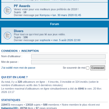
PF Awards
Venez voter pour vos meilleurs jeux préférés de 2018 !
Sujets :
18
Dernier message par
Kornyou
«
lun. 30 mars 2020 01:45
Forum
Divers
Pour tout ce qui n’est pas lié aux jeux vidéo.
Sujets :
106
Dernier message par
sophocle
«
mer. 5 août 2026 22:00
CONNEXION
•
INSCRIPTION
Nom d’utilisateur :
Mot de passe :
J’ai oublié mon mot de passe
Se souvenir de moi
QUI EST EN LIGNE ?
Au total, il y a
328
utilisateurs en ligne :: 4 inscrits, 0 invisible et 324 invités (selon le
nombre d’utilisateurs actifs des 5 dernières minutes)
Le nombre maximal d’utilisateurs en ligne simultanément a été de
6946
le ven. 20 févr.
2026 13:17
STATISTIQUES
228472
messages •
13018
sujets •
588
membres • Notre membre le plus récent est
Italianino333
•
49794
likes •
97
news promues