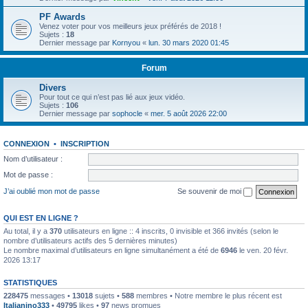
PF Awards
Venez voter pour vos meilleurs jeux préférés de 2018 !
Sujets :
18
Dernier message par
Kornyou
«
lun. 30 mars 2020 01:45
Forum
Divers
Pour tout ce qui n’est pas lié aux jeux vidéo.
Sujets :
106
Dernier message par
sophocle
«
mer. 5 août 2026 22:00
CONNEXION
•
INSCRIPTION
Nom d’utilisateur :
Mot de passe :
J’ai oublié mon mot de passe
Se souvenir de moi
QUI EST EN LIGNE ?
Au total, il y a
370
utilisateurs en ligne :: 4 inscrits, 0 invisible et 366 invités (selon le
nombre d’utilisateurs actifs des 5 dernières minutes)
Le nombre maximal d’utilisateurs en ligne simultanément a été de
6946
le ven. 20 févr.
2026 13:17
STATISTIQUES
228475
messages •
13018
sujets •
588
membres • Notre membre le plus récent est
Italianino333
•
49795
likes •
97
news promues