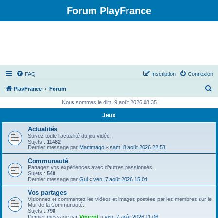
Forum PlayFrance
FAQ
Inscription
Connexion
R
PlayFrance
Forum
e
Nous sommes le dim. 9 août 2026 08:35
c
Jeux
h
Actualités
e
Suivez toute l’actualité du jeu vidéo.
Sujets :
11482
r
Dernier message par
Mammago
«
sam. 8 août 2026 22:53
c
Communauté
Partagez vos expériences avec d’autres passionnés.
h
Sujets :
540
Dernier message par
Gui
«
ven. 7 août 2026 15:04
e
Vos partages
r
Visionnez et commentez les vidéos et images postées par les membres sur le
Mur de la Communauté.
Sujets :
798
Dernier message par
Vincent
«
ven. 7 août 2026 11:06