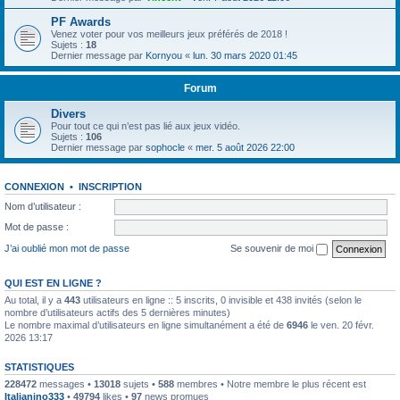
PF Awards
Venez voter pour vos meilleurs jeux préférés de 2018 !
Sujets :
18
Dernier message par
Kornyou
«
lun. 30 mars 2020 01:45
Forum
Divers
Pour tout ce qui n’est pas lié aux jeux vidéo.
Sujets :
106
Dernier message par
sophocle
«
mer. 5 août 2026 22:00
CONNEXION
•
INSCRIPTION
Nom d’utilisateur :
Mot de passe :
J’ai oublié mon mot de passe
Se souvenir de moi
QUI EST EN LIGNE ?
Au total, il y a
443
utilisateurs en ligne :: 5 inscrits, 0 invisible et 438 invités (selon le
nombre d’utilisateurs actifs des 5 dernières minutes)
Le nombre maximal d’utilisateurs en ligne simultanément a été de
6946
le ven. 20 févr.
2026 13:17
STATISTIQUES
228472
messages •
13018
sujets •
588
membres • Notre membre le plus récent est
Italianino333
•
49794
likes •
97
news promues