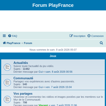
Forum PlayFrance
FAQ
Inscription
Connexion
R
PlayFrance
Forum
e
Nous sommes le sam. 8 août 2026 05:07
c
Jeux
h
Actualités
e
Suivez toute l’actualité du jeu vidéo.
Sujets :
11482
r
Dernier message par
Gui
«
sam. 8 août 2026 00:56
c
Communauté
Partagez vos expériences avec d’autres passionnés.
h
Sujets :
540
Dernier message par
Gui
«
ven. 7 août 2026 15:04
e
Vos partages
r
Visionnez et commentez les vidéos et images postées par les membres sur le
Mur de la Communauté.
Sujets :
798
Dernier message par
Vincent
«
ven. 7 août 2026 11:06