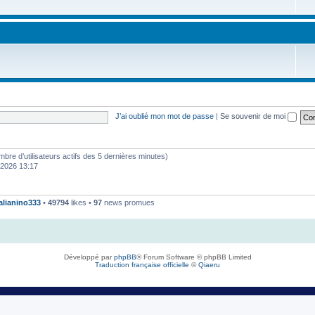
J’ai oublié mon mot de passe
|
Se souvenir de moi
 nombre d’utilisateurs actifs des 5 dernières minutes)
. 2026 13:17
talianino333
•
49794
likes •
97
news promues
Développé par
phpBB
® Forum Software © phpBB Limited
Traduction française officielle
©
Qiaeru