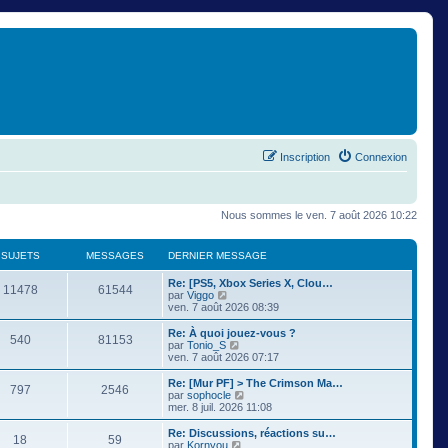
Inscription
Connexion
Nous sommes le ven. 7 août 2026 10:22
SUJETS
MESSAGES
DERNIER MESSAGE
Re: [PS5, Xbox Series X, Clou…
11478
61544
C
par
Viggo
o
ven. 7 août 2026 08:39
n
s
Re: À quoi jouez-vous ?
540
81153
u
C
par
Tonio_S
l
o
ven. 7 août 2026 07:17
t
n
e
s
Re: [Mur PF] > The Crimson Ma…
797
2546
r
u
C
par
sophocle
l
l
o
mer. 8 juil. 2026 11:08
e
t
n
d
e
s
Re: Discussions, réactions su…
e
18
59
r
u
C
par
Kornyou