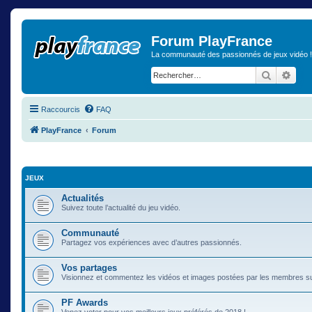
Forum PlayFrance
La communauté des passionnés de jeux vidéo !
Recherch
Rech
Raccourcis
FAQ
PlayFrance
Forum
JEUX
Actualités
Suivez toute l’actualité du jeu vidéo.
Communauté
Partagez vos expériences avec d’autres passionnés.
Vos partages
Visionnez et commentez les vidéos et images postées par les membres s
PF Awards
Venez voter pour vos meilleurs jeux préférés de 2018 !