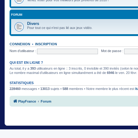
FORUM
Divers
Pour tout ce qui n’est pas lié aux jeux vidéo.
CONNEXION
•
INSCRIPTION
Nom d’utilisateur :
Mot de passe :
QUI EST EN LIGNE ?
Au total, il y a
393
utilisateurs en ligne :: 3 inscrits, 0 invisible et 390 invités (selon le
Le nombre maximal d’utilisateurs en ligne simultanément a été de
6946
le ven. 20 févr
STATISTIQUES
228460
messages •
13013
sujets •
588
membres • Notre membre le plus récent est
I
PlayFrance
Forum