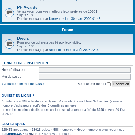
PF Awards
Venez voter pour vos meilleurs jeux préférés de 2018 !
Sujets :
18
Dernier message par
Kornyou
«
lun. 30 mars 2020 01:45
Forum
Divers
Pour tout ce qui n’est pas lié aux jeux vidéo.
Sujets :
106
Dernier message par
sophocle
«
mer. 5 août 2026 22:00
CONNEXION
•
INSCRIPTION
Nom d’utilisateur :
Mot de passe :
J’ai oublié mon mot de passe
Se souvenir de moi
QUI EST EN LIGNE ?
Au total, il y a
345
utilisateurs en ligne :: 4 inscrits, 0 invisible et 341 invités (selon le
nombre d’utilisateurs actifs des 5 dernières minutes)
Le nombre maximal d’utilisateurs en ligne simultanément a été de
6946
le ven. 20 févr.
2026 13:17
STATISTIQUES
228452
messages •
13013
sujets •
588
membres • Notre membre le plus récent est
Italianino333
•
49792
likes •
97
news promues