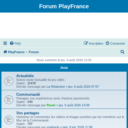
Forum PlayFrance
FAQ
Inscription
Connexion
R
PlayFrance
Forum
e
Nous sommes le jeu. 6 août 2026 13:20
c
Jeux
h
Actualités
e
Suivez toute l’actualité du jeu vidéo.
Sujets :
11478
r
Dernier message par
La Rédaction
«
jeu. 6 août 2026 07:57
c
Communauté
Partagez vos expériences avec d’autres passionnés.
h
Sujets :
540
Dernier message par
Pouet
«
jeu. 6 août 2026 13:08
e
Vos partages
r
Visionnez et commentez les vidéos et images postées par les membres sur le
Mur de la Communauté.
Sujets :
797
Dernier message par
sophocle
«
mer. 8 juil. 2026 11:08