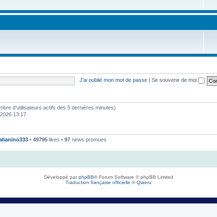
J’ai oublié mon mot de passe
|
Se souvenir de moi
 nombre d’utilisateurs actifs des 5 dernières minutes)
. 2026 13:17
talianino333
•
49795
likes •
97
news promues
Développé par
phpBB
® Forum Software © phpBB Limited
Traduction française officielle
©
Qiaeru