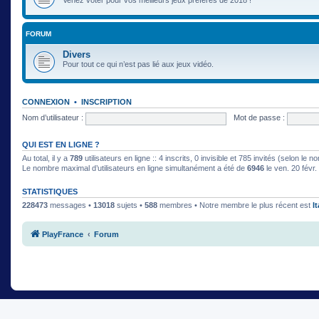
FORUM
Divers
Pour tout ce qui n’est pas lié aux jeux vidéo.
CONNEXION
•
INSCRIPTION
Nom d’utilisateur :
Mot de passe :
QUI EST EN LIGNE ?
Au total, il y a
789
utilisateurs en ligne :: 4 inscrits, 0 invisible et 785 invités (selon le
Le nombre maximal d’utilisateurs en ligne simultanément a été de
6946
le ven. 20 févr
STATISTIQUES
228473
messages •
13018
sujets •
588
membres • Notre membre le plus récent est
I
PlayFrance
Forum