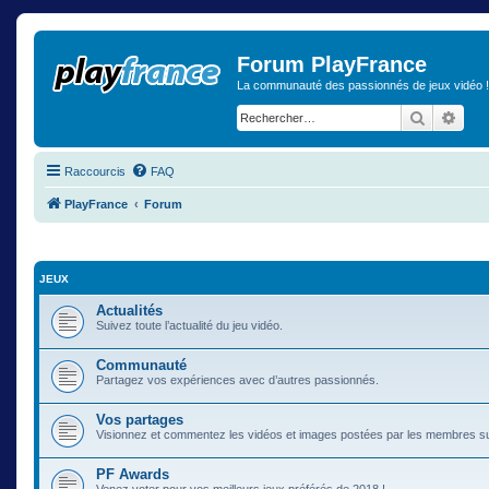
Forum PlayFrance
La communauté des passionnés de jeux vidéo !
Recherch
Rech
Raccourcis
FAQ
PlayFrance
Forum
JEUX
Actualités
Suivez toute l’actualité du jeu vidéo.
Communauté
Partagez vos expériences avec d’autres passionnés.
Vos partages
Visionnez et commentez les vidéos et images postées par les membres s
PF Awards
Venez voter pour vos meilleurs jeux préférés de 2018 !