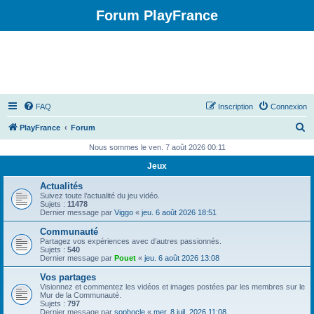
Forum PlayFrance
FAQ
Inscription
Connexion
R
PlayFrance
Forum
e
Nous sommes le ven. 7 août 2026 00:11
c
Jeux
h
Actualités
e
Suivez toute l’actualité du jeu vidéo.
Sujets :
11478
r
Dernier message par
Viggo
«
jeu. 6 août 2026 18:51
c
Communauté
Partagez vos expériences avec d’autres passionnés.
h
Sujets :
540
Dernier message par
Pouet
«
jeu. 6 août 2026 13:08
e
Vos partages
r
Visionnez et commentez les vidéos et images postées par les membres sur le
Mur de la Communauté.
Sujets :
797
Dernier message par
sophocle
«
mer. 8 juil. 2026 11:08