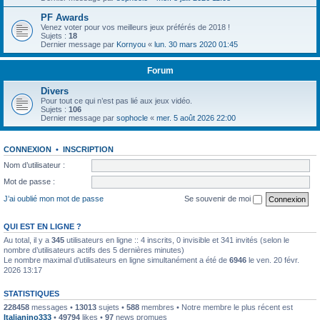
PF Awards
Venez voter pour vos meilleurs jeux préférés de 2018 !
Sujets :
18
Dernier message par
Kornyou
«
lun. 30 mars 2020 01:45
Forum
Divers
Pour tout ce qui n’est pas lié aux jeux vidéo.
Sujets :
106
Dernier message par
sophocle
«
mer. 5 août 2026 22:00
CONNEXION
•
INSCRIPTION
Nom d’utilisateur :
Mot de passe :
J’ai oublié mon mot de passe
Se souvenir de moi
QUI EST EN LIGNE ?
Au total, il y a
345
utilisateurs en ligne :: 4 inscrits, 0 invisible et 341 invités (selon le
nombre d’utilisateurs actifs des 5 dernières minutes)
Le nombre maximal d’utilisateurs en ligne simultanément a été de
6946
le ven. 20 févr.
2026 13:17
STATISTIQUES
228458
messages •
13013
sujets •
588
membres • Notre membre le plus récent est
Italianino333
•
49794
likes •
97
news promues