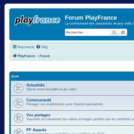
Forum PlayFrance
La communauté des passionnés de jeux vidéo !
Recherch
Rech
Raccourcis
FAQ
PlayFrance
Forum
JEUX
Actualités
Suivez toute l’actualité du jeu vidéo.
Communauté
Partagez vos expériences avec d’autres passionnés.
Vos partages
Visionnez et commentez les vidéos et images postées par les membres s
PF Awards
Venez voter pour vos meilleurs jeux préférés de 2018 !