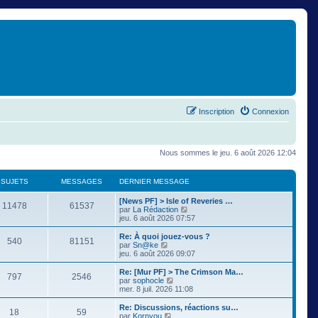
Inscription
Connexion
Nous sommes le jeu. 6 août 2026 12:04
SUJETS
MESSAGES
DERNIER MESSAGE
[News PF] > Isle of Reveries …
11478
61537
C
par
La Rédaction
o
jeu. 6 août 2026 07:57
n
s
Re: À quoi jouez-vous ?
540
81151
u
C
par
Sn@ke
l
o
jeu. 6 août 2026 09:07
t
n
e
s
Re: [Mur PF] > The Crimson Ma…
797
2546
r
u
C
par
sophocle
l
l
o
mer. 8 juil. 2026 11:08
e
t
n
d
e
s
Re: Discussions, réactions su…
e
18
59
r
u
C
par
Kornyou