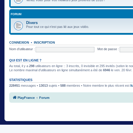
FORUM
Divers
Pour tout ce qui n’est pas lié aux jeux vidéo.
CONNEXION
•
INSCRIPTION
Nom d’utilisateur :
Mot de passe :
QUI EST EN LIGNE ?
Au total, il y a
298
utilisateurs en ligne :: 3 inscrits, 0 invisible et 295 invités (selon le
Le nombre maximal d’utilisateurs en ligne simultanément a été de
6946
le ven. 20 févr
STATISTIQUES
228451
messages •
13013
sujets •
588
membres • Notre membre le plus récent est
I
PlayFrance
Forum