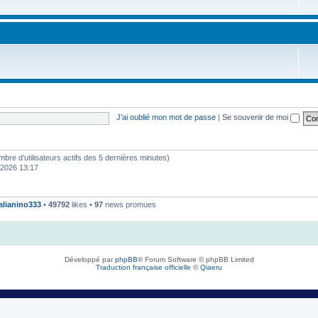
J’ai oublié mon mot de passe
|
Se souvenir de moi
 nombre d’utilisateurs actifs des 5 dernières minutes)
. 2026 13:17
talianino333
•
49792
likes •
97
news promues
Développé par
phpBB
® Forum Software © phpBB Limited
Traduction française officielle
©
Qiaeru