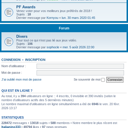
PF Awards
Venez voter pour vos meilleurs jeux préférés de 2018 !
Sujets :
18
Dernier message par
Kornyou
«
lun. 30 mars 2020 01:45
Forum
Divers
Pour tout ce qui n’est pas lié aux jeux vidéo.
Sujets :
106
Dernier message par
sophocle
«
mer. 5 août 2026 22:00
CONNEXION
•
INSCRIPTION
Nom d’utilisateur :
Mot de passe :
J’ai oublié mon mot de passe
Se souvenir de moi
QUI EST EN LIGNE ?
Au total, il y a
394
utilisateurs en ligne :: 4 inscrits, 0 invisible et 390 invités (selon le
nombre d’utilisateurs actifs des 5 dernières minutes)
Le nombre maximal d’utilisateurs en ligne simultanément a été de
6946
le ven. 20 févr.
2026 13:17
STATISTIQUES
228472
messages •
13018
sujets •
588
membres • Notre membre le plus récent est
Italianino333
•
49794
likes •
97
news promues