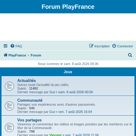
Forum PlayFrance
FAQ
Inscription
Connexion
R
PlayFrance
Forum
e
Nous sommes le sam. 8 août 2026 09:36
c
Jeux
h
Actualités
e
Suivez toute l’actualité du jeu vidéo.
Sujets :
11482
r
Dernier message par
Gui
«
sam. 8 août 2026 00:56
c
Communauté
Partagez vos expériences avec d’autres passionnés.
h
Sujets :
540
Dernier message par
Gui
«
ven. 7 août 2026 15:04
e
Vos partages
r
Visionnez et commentez les vidéos et images postées par les membres sur le
Mur de la Communauté.
Sujets :
798
Dernier message par
Vincent
«
ven. 7 août 2026 11:06