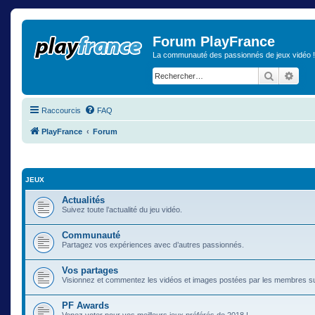
Forum PlayFrance
La communauté des passionnés de jeux vidéo !
Recherch
Rech
Raccourcis
FAQ
PlayFrance
Forum
JEUX
Actualités
Suivez toute l’actualité du jeu vidéo.
Communauté
Partagez vos expériences avec d’autres passionnés.
Vos partages
Visionnez et commentez les vidéos et images postées par les membres s
PF Awards
Venez voter pour vos meilleurs jeux préférés de 2018 !