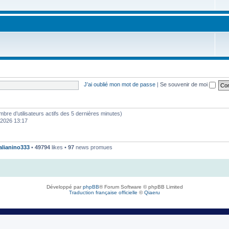
J’ai oublié mon mot de passe
|
Se souvenir de moi
 nombre d’utilisateurs actifs des 5 dernières minutes)
. 2026 13:17
talianino333
•
49794
likes •
97
news promues
Développé par
phpBB
® Forum Software © phpBB Limited
Traduction française officielle
©
Qiaeru