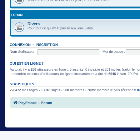
FORUM
Divers
Pour tout ce qui n’est pas lié aux jeux vidéo.
CONNEXION
•
INSCRIPTION
Nom d’utilisateur :
Mot de passe :
QUI EST EN LIGNE ?
Au total, il y a
286
utilisateurs en ligne :: 5 inscrits, 0 invisible et 281 invités (selon le
Le nombre maximal d’utilisateurs en ligne simultanément a été de
6946
le ven. 20 févr
STATISTIQUES
228472
messages •
13018
sujets •
588
membres • Notre membre le plus récent est
I
PlayFrance
Forum