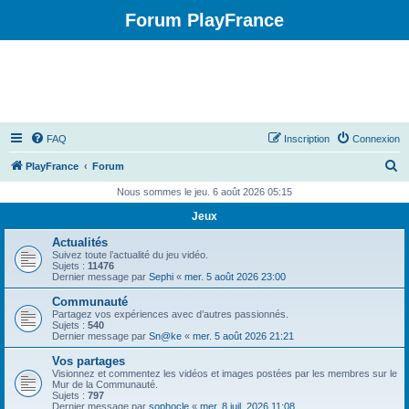
Forum PlayFrance
FAQ
Inscription
Connexion
R
PlayFrance
Forum
e
Nous sommes le jeu. 6 août 2026 05:15
c
Jeux
h
Actualités
e
Suivez toute l’actualité du jeu vidéo.
Sujets :
11476
r
Dernier message par
Sephi
«
mer. 5 août 2026 23:00
c
Communauté
Partagez vos expériences avec d’autres passionnés.
h
Sujets :
540
Dernier message par
Sn@ke
«
mer. 5 août 2026 21:21
e
Vos partages
r
Visionnez et commentez les vidéos et images postées par les membres sur le
Mur de la Communauté.
Sujets :
797
Dernier message par
sophocle
«
mer. 8 juil. 2026 11:08