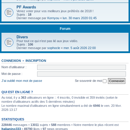
PF Awards
Venez voter pour vos meilleurs jeux préférés de 2018 !
Sujets :
18
Dernier message par
Kornyou
«
lun. 30 mars 2020 01:45
Forum
Divers
Pour tout ce qui n’est pas lié aux jeux vidéo.
Sujets :
106
Dernier message par
sophocle
«
mer. 5 août 2026 22:00
CONNEXION
•
INSCRIPTION
Nom d’utilisateur :
Mot de passe :
J’ai oublié mon mot de passe
Se souvenir de moi
QUI EST EN LIGNE ?
Au total, il y a
363
utilisateurs en ligne :: 4 inscrits, 0 invisible et 359 invités (selon le
nombre d’utilisateurs actifs des 5 dernières minutes)
Le nombre maximal d’utilisateurs en ligne simultanément a été de
6946
le ven. 20 févr.
2026 13:17
STATISTIQUES
228446
messages •
13011
sujets •
588
membres • Notre membre le plus récent est
Italianino333
•
49790
likes •
97
news promues