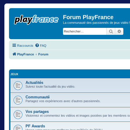
Forum PlayFrance
La communauté des passionnés de jeux vidéo !
Recherch
Rech
Raccourcis
FAQ
PlayFrance
Forum
JEUX
Actualités
Suivez toute l’actualité du jeu vidéo.
Communauté
Partagez vos expériences avec d’autres passionnés.
Vos partages
Visionnez et commentez les vidéos et images postées par les membres s
PF Awards
Venez voter pour vos meilleurs jeux préférés de 2018 !