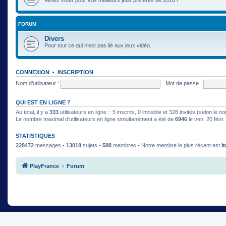
FORUM
Divers
Pour tout ce qui n’est pas lié aux jeux vidéo.
CONNEXION
•
INSCRIPTION
Nom d’utilisateur :
Mot de passe :
QUI EST EN LIGNE ?
Au total, il y a
333
utilisateurs en ligne :: 5 inscrits, 0 invisible et 328 invités (selon le
Le nombre maximal d’utilisateurs en ligne simultanément a été de
6946
le ven. 20 févr
STATISTIQUES
228472
messages •
13018
sujets •
588
membres • Notre membre le plus récent est
I
PlayFrance
Forum