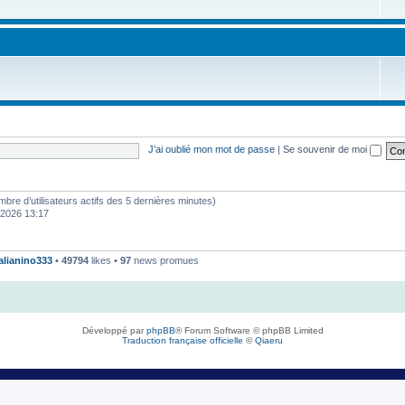
J’ai oublié mon mot de passe
|
Se souvenir de moi
 nombre d’utilisateurs actifs des 5 dernières minutes)
. 2026 13:17
talianino333
•
49794
likes •
97
news promues
Développé par
phpBB
® Forum Software © phpBB Limited
Traduction française officielle
©
Qiaeru