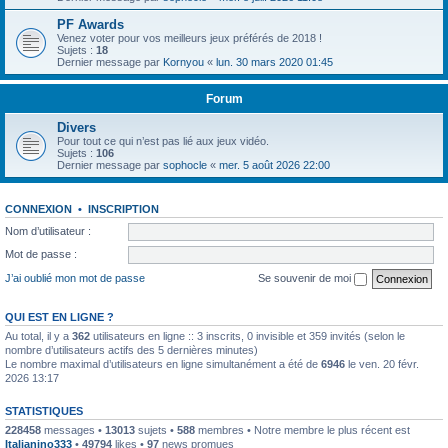
PF Awards
Venez voter pour vos meilleurs jeux préférés de 2018 !
Sujets :
18
Dernier message par
Kornyou
«
lun. 30 mars 2020 01:45
Forum
Divers
Pour tout ce qui n’est pas lié aux jeux vidéo.
Sujets :
106
Dernier message par
sophocle
«
mer. 5 août 2026 22:00
CONNEXION
•
INSCRIPTION
Nom d’utilisateur :
Mot de passe :
J’ai oublié mon mot de passe
Se souvenir de moi
QUI EST EN LIGNE ?
Au total, il y a
362
utilisateurs en ligne :: 3 inscrits, 0 invisible et 359 invités (selon le
nombre d’utilisateurs actifs des 5 dernières minutes)
Le nombre maximal d’utilisateurs en ligne simultanément a été de
6946
le ven. 20 févr.
2026 13:17
STATISTIQUES
228458
messages •
13013
sujets •
588
membres • Notre membre le plus récent est
Italianino333
•
49794
likes •
97
news promues