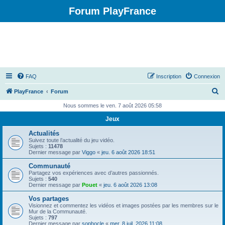
Forum PlayFrance
FAQ
Inscription
Connexion
R
PlayFrance
Forum
e
Nous sommes le ven. 7 août 2026 05:58
c
Jeux
h
Actualités
e
Suivez toute l’actualité du jeu vidéo.
Sujets :
11478
r
Dernier message par
Viggo
«
jeu. 6 août 2026 18:51
c
Communauté
Partagez vos expériences avec d’autres passionnés.
h
Sujets :
540
Dernier message par
Pouet
«
jeu. 6 août 2026 13:08
e
Vos partages
r
Visionnez et commentez les vidéos et images postées par les membres sur le
Mur de la Communauté.
Sujets :
797
Dernier message par
sophocle
«
mer. 8 juil. 2026 11:08