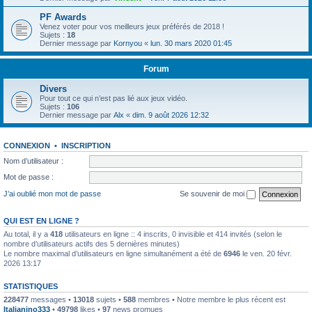
PF Awards
Venez voter pour vos meilleurs jeux préférés de 2018 !
Sujets :
18
Dernier message par
Kornyou
«
lun. 30 mars 2020 01:45
Forum
Divers
Pour tout ce qui n’est pas lié aux jeux vidéo.
Sujets :
106
Dernier message par
Alx
«
dim. 9 août 2026 12:32
CONNEXION
•
INSCRIPTION
Nom d’utilisateur :
Mot de passe :
J’ai oublié mon mot de passe
Se souvenir de moi
QUI EST EN LIGNE ?
Au total, il y a
418
utilisateurs en ligne :: 4 inscrits, 0 invisible et 414 invités (selon le
nombre d’utilisateurs actifs des 5 dernières minutes)
Le nombre maximal d’utilisateurs en ligne simultanément a été de
6946
le ven. 20 févr.
2026 13:17
STATISTIQUES
228477
messages •
13018
sujets •
588
membres • Notre membre le plus récent est
Italianino333
•
49798
likes •
97
news promues