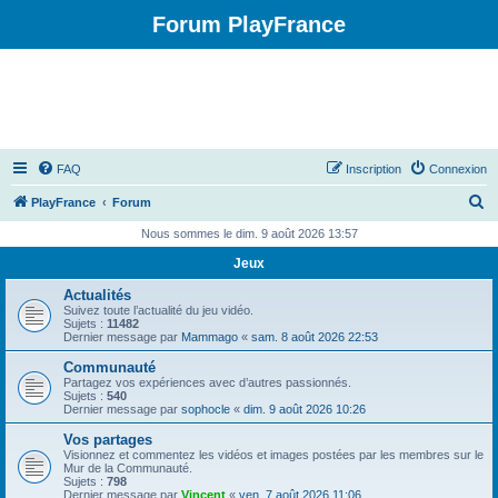
Forum PlayFrance
FAQ
Inscription
Connexion
R
PlayFrance
Forum
e
Nous sommes le dim. 9 août 2026 13:57
c
Jeux
h
Actualités
e
Suivez toute l’actualité du jeu vidéo.
Sujets :
11482
r
Dernier message par
Mammago
«
sam. 8 août 2026 22:53
c
Communauté
Partagez vos expériences avec d’autres passionnés.
h
Sujets :
540
Dernier message par
sophocle
«
dim. 9 août 2026 10:26
e
Vos partages
r
Visionnez et commentez les vidéos et images postées par les membres sur le
Mur de la Communauté.
Sujets :
798
Dernier message par
Vincent
«
ven. 7 août 2026 11:06