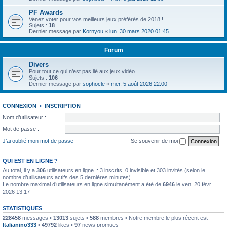
PF Awards
Venez voter pour vos meilleurs jeux préférés de 2018 !
Sujets :
18
Dernier message par
Kornyou
«
lun. 30 mars 2020 01:45
Forum
Divers
Pour tout ce qui n’est pas lié aux jeux vidéo.
Sujets :
106
Dernier message par
sophocle
«
mer. 5 août 2026 22:00
CONNEXION
•
INSCRIPTION
Nom d’utilisateur :
Mot de passe :
J’ai oublié mon mot de passe
Se souvenir de moi
QUI EST EN LIGNE ?
Au total, il y a
306
utilisateurs en ligne :: 3 inscrits, 0 invisible et 303 invités (selon le
nombre d’utilisateurs actifs des 5 dernières minutes)
Le nombre maximal d’utilisateurs en ligne simultanément a été de
6946
le ven. 20 févr.
2026 13:17
STATISTIQUES
228458
messages •
13013
sujets •
588
membres • Notre membre le plus récent est
Italianino333
•
49792
likes •
97
news promues