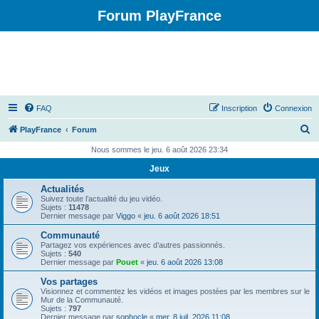
Forum PlayFrance
FAQ
Inscription
Connexion
R
PlayFrance
Forum
e
Nous sommes le jeu. 6 août 2026 23:34
c
Jeux
h
Actualités
e
Suivez toute l’actualité du jeu vidéo.
Sujets :
11478
r
Dernier message par
Viggo
«
jeu. 6 août 2026 18:51
c
Communauté
Partagez vos expériences avec d’autres passionnés.
h
Sujets :
540
Dernier message par
Pouet
«
jeu. 6 août 2026 13:08
e
Vos partages
r
Visionnez et commentez les vidéos et images postées par les membres sur le
Mur de la Communauté.
Sujets :
797
Dernier message par
sophocle
«
mer. 8 juil. 2026 11:08