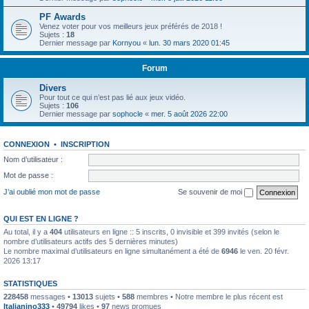
PF Awards
Venez voter pour vos meilleurs jeux préférés de 2018 !
Sujets :
18
Dernier message par
Kornyou
«
lun. 30 mars 2020 01:45
Forum
Divers
Pour tout ce qui n’est pas lié aux jeux vidéo.
Sujets :
106
Dernier message par
sophocle
«
mer. 5 août 2026 22:00
CONNEXION
•
INSCRIPTION
Nom d’utilisateur :
Mot de passe :
J’ai oublié mon mot de passe
Se souvenir de moi
QUI EST EN LIGNE ?
Au total, il y a
404
utilisateurs en ligne :: 5 inscrits, 0 invisible et 399 invités (selon le
nombre d’utilisateurs actifs des 5 dernières minutes)
Le nombre maximal d’utilisateurs en ligne simultanément a été de
6946
le ven. 20 févr.
2026 13:17
STATISTIQUES
228458
messages •
13013
sujets •
588
membres • Notre membre le plus récent est
Italianino333
•
49794
likes •
97
news promues