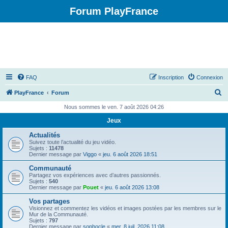
Forum PlayFrance
FAQ
Inscription
Connexion
R
PlayFrance
Forum
e
Nous sommes le ven. 7 août 2026 04:26
c
Jeux
h
Actualités
e
Suivez toute l’actualité du jeu vidéo.
Sujets :
11478
r
Dernier message par
Viggo
«
jeu. 6 août 2026 18:51
c
Communauté
Partagez vos expériences avec d’autres passionnés.
h
Sujets :
540
Dernier message par
Pouet
«
jeu. 6 août 2026 13:08
e
Vos partages
r
Visionnez et commentez les vidéos et images postées par les membres sur le
Mur de la Communauté.
Sujets :
797
Dernier message par
sophocle
«
mer. 8 juil. 2026 11:08