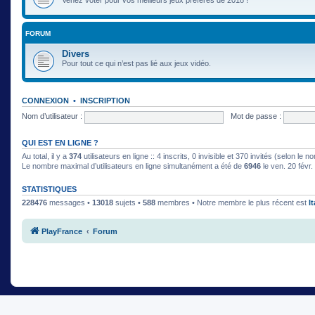
FORUM
Divers
Pour tout ce qui n’est pas lié aux jeux vidéo.
CONNEXION
•
INSCRIPTION
Nom d’utilisateur :
Mot de passe :
QUI EST EN LIGNE ?
Au total, il y a
374
utilisateurs en ligne :: 4 inscrits, 0 invisible et 370 invités (selon le
Le nombre maximal d’utilisateurs en ligne simultanément a été de
6946
le ven. 20 févr
STATISTIQUES
228476
messages •
13018
sujets •
588
membres • Notre membre le plus récent est
I
PlayFrance
Forum