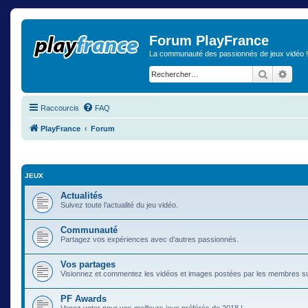
Forum PlayFrance
La communauté des passionnés de jeux vidéo !
Recherch
Rech
Raccourcis
FAQ
PlayFrance
Forum
JEUX
Actualités
Suivez toute l’actualité du jeu vidéo.
Communauté
Partagez vos expériences avec d’autres passionnés.
Vos partages
Visionnez et commentez les vidéos et images postées par les membres s
PF Awards
Venez voter pour vos meilleurs jeux préférés de 2018 !