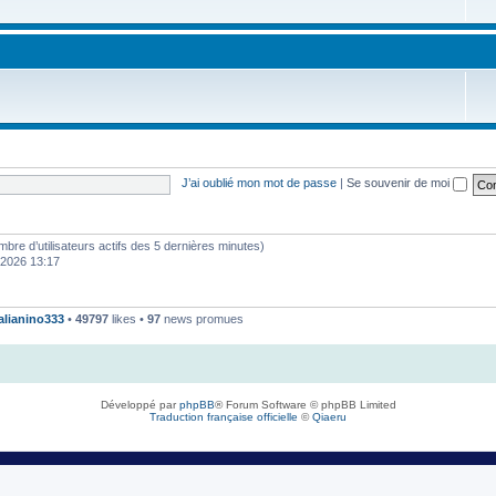
J’ai oublié mon mot de passe
|
Se souvenir de moi
 nombre d’utilisateurs actifs des 5 dernières minutes)
. 2026 13:17
talianino333
•
49797
likes •
97
news promues
Développé par
phpBB
® Forum Software © phpBB Limited
Traduction française officielle
©
Qiaeru