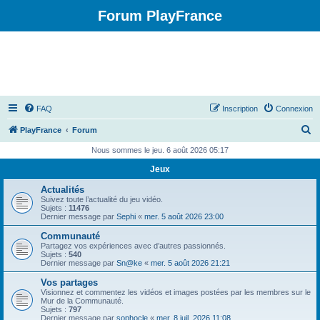
Forum PlayFrance
FAQ
Inscription
Connexion
R
PlayFrance
Forum
e
Nous sommes le jeu. 6 août 2026 05:17
c
Jeux
h
Actualités
e
Suivez toute l’actualité du jeu vidéo.
Sujets :
11476
r
Dernier message par
Sephi
«
mer. 5 août 2026 23:00
c
Communauté
Partagez vos expériences avec d’autres passionnés.
h
Sujets :
540
Dernier message par
Sn@ke
«
mer. 5 août 2026 21:21
e
Vos partages
r
Visionnez et commentez les vidéos et images postées par les membres sur le
Mur de la Communauté.
Sujets :
797
Dernier message par
sophocle
«
mer. 8 juil. 2026 11:08