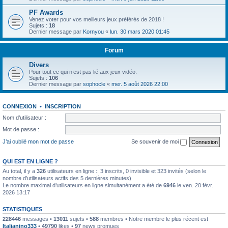
PF Awards
Venez voter pour vos meilleurs jeux préférés de 2018 !
Sujets :
18
Dernier message par
Kornyou
«
lun. 30 mars 2020 01:45
Forum
Divers
Pour tout ce qui n’est pas lié aux jeux vidéo.
Sujets :
106
Dernier message par
sophocle
«
mer. 5 août 2026 22:00
CONNEXION
•
INSCRIPTION
Nom d’utilisateur :
Mot de passe :
J’ai oublié mon mot de passe
Se souvenir de moi
QUI EST EN LIGNE ?
Au total, il y a
326
utilisateurs en ligne :: 3 inscrits, 0 invisible et 323 invités (selon le
nombre d’utilisateurs actifs des 5 dernières minutes)
Le nombre maximal d’utilisateurs en ligne simultanément a été de
6946
le ven. 20 févr.
2026 13:17
STATISTIQUES
228446
messages •
13011
sujets •
588
membres • Notre membre le plus récent est
Italianino333
•
49790
likes •
97
news promues