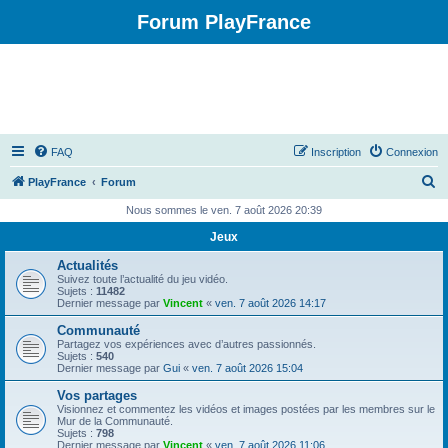
Forum PlayFrance
FAQ
Inscription
Connexion
R
PlayFrance
Forum
e
Nous sommes le ven. 7 août 2026 20:39
c
Jeux
h
Actualités
e
Suivez toute l’actualité du jeu vidéo.
Sujets :
11482
r
Dernier message par
Vincent
«
ven. 7 août 2026 14:17
c
Communauté
Partagez vos expériences avec d’autres passionnés.
h
Sujets :
540
Dernier message par
Gui
«
ven. 7 août 2026 15:04
e
Vos partages
r
Visionnez et commentez les vidéos et images postées par les membres sur le
Mur de la Communauté.
Sujets :
798
Dernier message par
Vincent
«
ven. 7 août 2026 11:06