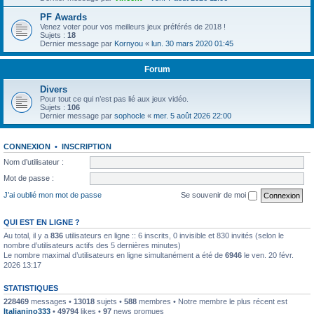
PF Awards
Venez voter pour vos meilleurs jeux préférés de 2018 !
Sujets :
18
Dernier message par
Kornyou
«
lun. 30 mars 2020 01:45
Forum
Divers
Pour tout ce qui n’est pas lié aux jeux vidéo.
Sujets :
106
Dernier message par
sophocle
«
mer. 5 août 2026 22:00
CONNEXION
•
INSCRIPTION
Nom d’utilisateur :
Mot de passe :
J’ai oublié mon mot de passe
Se souvenir de moi
QUI EST EN LIGNE ?
Au total, il y a
836
utilisateurs en ligne :: 6 inscrits, 0 invisible et 830 invités (selon le
nombre d’utilisateurs actifs des 5 dernières minutes)
Le nombre maximal d’utilisateurs en ligne simultanément a été de
6946
le ven. 20 févr.
2026 13:17
STATISTIQUES
228469
messages •
13018
sujets •
588
membres • Notre membre le plus récent est
Italianino333
•
49794
likes •
97
news promues