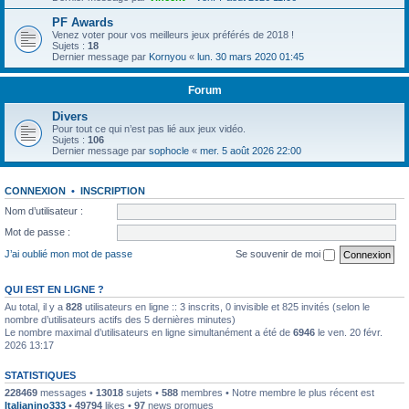
PF Awards
Venez voter pour vos meilleurs jeux préférés de 2018 !
Sujets :
18
Dernier message par
Kornyou
«
lun. 30 mars 2020 01:45
Forum
Divers
Pour tout ce qui n’est pas lié aux jeux vidéo.
Sujets :
106
Dernier message par
sophocle
«
mer. 5 août 2026 22:00
CONNEXION
•
INSCRIPTION
Nom d’utilisateur :
Mot de passe :
J’ai oublié mon mot de passe
Se souvenir de moi
QUI EST EN LIGNE ?
Au total, il y a
828
utilisateurs en ligne :: 3 inscrits, 0 invisible et 825 invités (selon le
nombre d’utilisateurs actifs des 5 dernières minutes)
Le nombre maximal d’utilisateurs en ligne simultanément a été de
6946
le ven. 20 févr.
2026 13:17
STATISTIQUES
228469
messages •
13018
sujets •
588
membres • Notre membre le plus récent est
Italianino333
•
49794
likes •
97
news promues