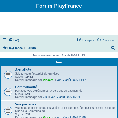
Forum PlayFrance
FAQ
Inscription
Connexion
R
PlayFrance
Forum
e
Nous sommes le ven. 7 août 2026 21:23
c
Jeux
h
Actualités
e
Suivez toute l’actualité du jeu vidéo.
Sujets :
11482
r
Dernier message par
Vincent
«
ven. 7 août 2026 14:17
c
Communauté
Partagez vos expériences avec d’autres passionnés.
h
Sujets :
540
Dernier message par
Gui
«
ven. 7 août 2026 15:04
e
Vos partages
r
Visionnez et commentez les vidéos et images postées par les membres sur le
Mur de la Communauté.
Sujets :
798
Dernier message par
Vincent
«
ven. 7 août 2026 11:06