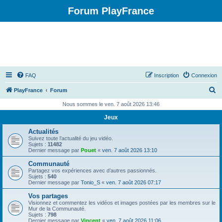
Forum PlayFrance
FAQ
Inscription
Connexion
R
PlayFrance
Forum
e
Nous sommes le ven. 7 août 2026 13:46
c
Jeux
h
Actualités
e
Suivez toute l’actualité du jeu vidéo.
Sujets :
11482
r
Dernier message par
Pouet
«
ven. 7 août 2026 13:10
c
Communauté
Partagez vos expériences avec d’autres passionnés.
h
Sujets :
540
Dernier message par
Tonio_S
«
ven. 7 août 2026 07:17
e
Vos partages
r
Visionnez et commentez les vidéos et images postées par les membres sur le
Mur de la Communauté.
Sujets :
798
Dernier message par
Vincent
«
ven. 7 août 2026 11:06