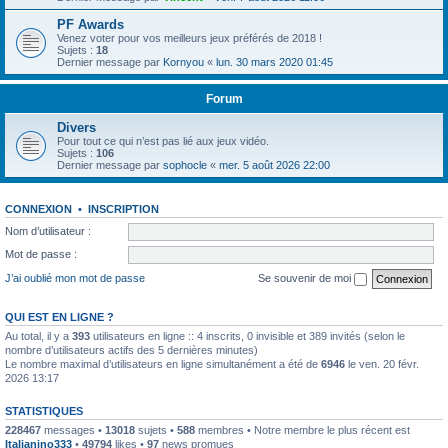
PF Awards
Venez voter pour vos meilleurs jeux préférés de 2018 !
Sujets :
18
Dernier message par
Kornyou
«
lun. 30 mars 2020 01:45
Forum
Divers
Pour tout ce qui n’est pas lié aux jeux vidéo.
Sujets :
106
Dernier message par
sophocle
«
mer. 5 août 2026 22:00
CONNEXION
•
INSCRIPTION
Nom d’utilisateur :
Mot de passe :
J’ai oublié mon mot de passe
Se souvenir de moi
QUI EST EN LIGNE ?
Au total, il y a
393
utilisateurs en ligne :: 4 inscrits, 0 invisible et 389 invités (selon le
nombre d’utilisateurs actifs des 5 dernières minutes)
Le nombre maximal d’utilisateurs en ligne simultanément a été de
6946
le ven. 20 févr.
2026 13:17
STATISTIQUES
228467
messages •
13018
sujets •
588
membres • Notre membre le plus récent est
Italianino333
•
49794
likes •
97
news promues