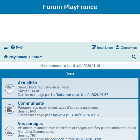
Forum PlayFrance
FAQ
Inscription
Connexion
R
PlayFrance
Forum
e
Nous sommes le jeu. 6 août 2026 11:16
c
Jeux
h
Actualités
e
Suivez toute l’actualité du jeu vidéo.
Sujets :
11478
r
Dernier message par
La Rédaction
«
jeu. 6 août 2026 07:57
c
Communauté
Partagez vos expériences avec d’autres passionnés.
h
Sujets :
540
Dernier message par
Sn@ke
«
jeu. 6 août 2026 09:07
e
Vos partages
r
Visionnez et commentez les vidéos et images postées par les membres sur le
Mur de la Communauté.
Sujets :
797
Dernier message par
sophocle
«
mer. 8 juil. 2026 11:08