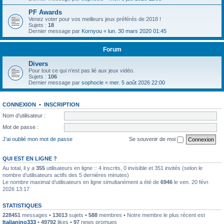
PF Awards
Venez voter pour vos meilleurs jeux préférés de 2018 !
Sujets :
18
Dernier message par
Kornyou
«
lun. 30 mars 2020 01:45
Forum
Divers
Pour tout ce qui n’est pas lié aux jeux vidéo.
Sujets :
106
Dernier message par
sophocle
«
mer. 5 août 2026 22:00
CONNEXION
•
INSCRIPTION
Nom d’utilisateur :
Mot de passe :
J’ai oublié mon mot de passe
Se souvenir de moi
QUI EST EN LIGNE ?
Au total, il y a
355
utilisateurs en ligne :: 4 inscrits, 0 invisible et 351 invités (selon le
nombre d’utilisateurs actifs des 5 dernières minutes)
Le nombre maximal d’utilisateurs en ligne simultanément a été de
6946
le ven. 20 févr.
2026 13:17
STATISTIQUES
228451
messages •
13013
sujets •
588
membres • Notre membre le plus récent est
Italianino333
•
49792
likes •
97
news promues