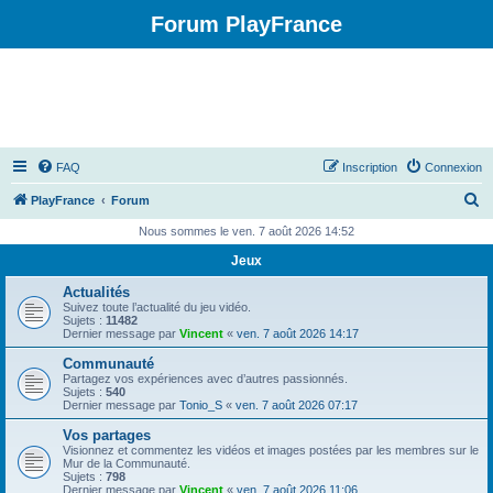
Forum PlayFrance
FAQ
Inscription
Connexion
R
PlayFrance
Forum
e
Nous sommes le ven. 7 août 2026 14:52
c
Jeux
h
Actualités
e
Suivez toute l’actualité du jeu vidéo.
Sujets :
11482
r
Dernier message par
Vincent
«
ven. 7 août 2026 14:17
c
Communauté
Partagez vos expériences avec d’autres passionnés.
h
Sujets :
540
Dernier message par
Tonio_S
«
ven. 7 août 2026 07:17
e
Vos partages
r
Visionnez et commentez les vidéos et images postées par les membres sur le
Mur de la Communauté.
Sujets :
798
Dernier message par
Vincent
«
ven. 7 août 2026 11:06